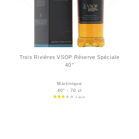
Trois Rivières VSOP Réserve Spéciale
40°
Martinique
40° - 70 cl
Bouteille :
49,90
€
en stock
Échantillon 5 cl :
6,46
€
en stock