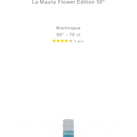
La Mauny Flower Edition 50°
Martinique
50° - 70 cl
Bouteille :
31,90
€
rupture temporaire
Échantillon 5 cl :
5,18
€
en stock
AJOUTER
FAVORIS