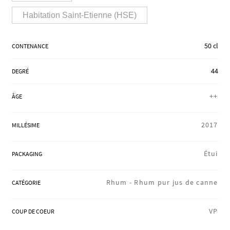
RÉGIONS
Habitation Saint-Etienne (HSE)
50 cl
CONTENANCE
COFFRETS & CADEAUX
44
DEGRÉ
BOUTIQUE LOIRET
++
ÂGE
2017
MILLÉSIME
BLOG
Étui
PACKAGING
Rhum -
Rhum pur jus de canne
CATÉGORIE
VP
COUP DE COEUR