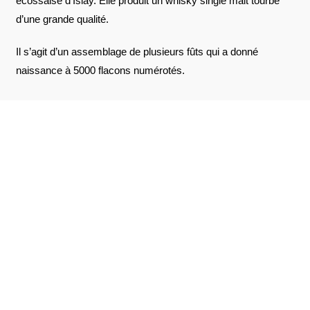
écossaise d’Islay. Elle produit un whisky single malt tourbé
d’une grande qualité.
Il s’agit d’un assemblage de plusieurs fûts qui a donné
naissance à 5000 flacons numérotés.
AVIS À PROPOS DU PRODUIT
VOIR L'ATTESTATION
10
/10
GUY F.
Basé sur 2 avis
Publié le 8 mai 2026 à 12 h 26 min
(Date de commande : Le 21 avril 2026
à 17 h 28 min)
Déroutant pour les non initiés aux whiskies tourbés