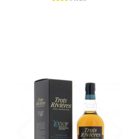
Bouteille :
27,90
€
en stock
Échantillon 5 cl :
4,89
€
rupture temporaire
AJOUTER
FAVORIS