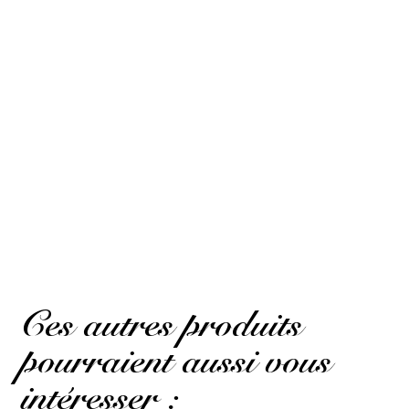
Rhum apéritif magnifique pour accompagner le salé/iodé
Craquant avec des huitres ou de la tapenade
GUY F.
Publié le 8 mai 2026 à 12 h 26 min
(Date de commande : Le 21 avril 2026
à 17 h 28 min)
Confusing for those not familiar with peated whiskies.
Magnificent rum aperitif to accompany salty/iodized.
Crunchy with oysters or tapenade
(Avis traduit)
Ces autres produits
pourraient aussi vous
intéresser :