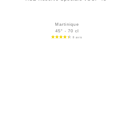
Martinique
45° - 70 cl
Bouteille :
47,90
€
en stock
Échantillon 5 cl :
6,32
€
en stock
AJOUTER
FAVORIS