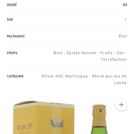
43
RÉGIONS
DEGRÉ
+
ÂGE
COFFRETS & CADEAUX
Étui
PACKAGING
Bois -
Épices douces -
Fruits -
Sec -
PROFIL
BOUTIQUE LOIRET
Torréfaction
Rhum AOC Martinique -
Rhum pur jus de
CATÉGORIE
BLOG
canne
🔍