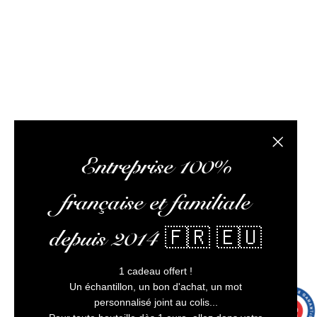
optimiser votre expérience, et vous assurer un service
client irréprochable.
L’abus d’alcool est dangereux pour la santé, à
consommer avec modération
Fermer la
Entreprise 100%
française et familiale
depuis 2014 🇫🇷 🇪🇺
1 cadeau offert !
Un échantillon, un bon d'achat, un mot
personnalisé joint au colis...
9.7
/10
9991 avis