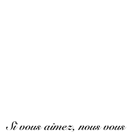
Publié le 8 juin 2021 à 20 h 03 min
A good agricultural rum, a pleasant length, a safe bet.
(Avis traduit)
M. G.
Publié le 21 septembre 2020 à 19 h 15 min
Parfait je suis très content
M. G.
Publié le 21 septembre 2020 à 19 h 15 min
Perfect I am very happy.
(Avis traduit)
AFFICHER PLUS D'AVIS
Si vous aimez, nous vous