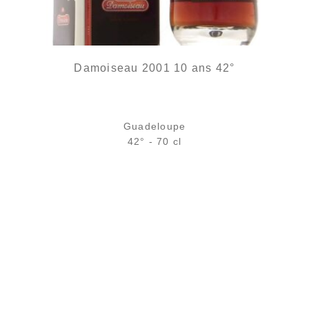
Damoiseau 2001 10 ans 42°
Guadeloupe
42° - 70 cl
Bouteille :
rupture définitive
Sample Verre 3 cl :
7,57
€
en stock
AJOUTER
FAVORIS