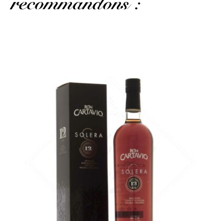
recommandons :
Également quelques notes de sirop d'érable pour ce rhum du
Pérou...