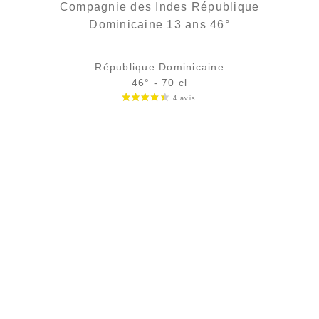
Compagnie des Indes République
Dominicaine 13 ans 46°
République Dominicaine
46° - 70 cl
Bouteille :
rupture définitive
Échantillon 5 cl :
rupture définitive
AJOUTER
FAVORIS