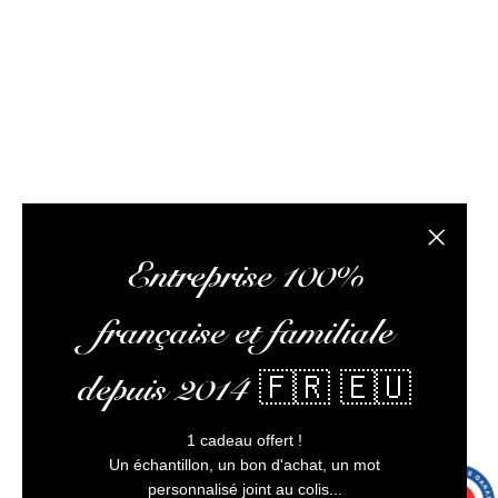
d’ateliers dégustation, vous envoyer vos colis,
optimiser votre expérience, et vous assurer un service
client irréprochable.
L’abus d’alcool est dangereux pour la santé, à
consommer avec modération
Fermer la
Entreprise 100%
française et familiale
depuis 2014 🇫🇷 🇪🇺
1 cadeau offert !
Un échantillon, un bon d'achat, un mot
personnalisé joint au colis...