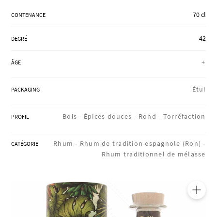
RÉGIONS
70 cl
CONTENANCE
42
DEGRÉ
COFFRETS & CADEAUX
+
ÂGE
BOUTIQUE LOIRET
Étui
PACKAGING
Bois -
Épices douces -
Rond -
Torréfaction
PROFIL
BLOG
Rhum -
Rhum de tradition espagnole (Ron) -
CATÉGORIE
Rhum traditionnel de mélasse
🔍