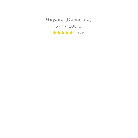
Guyana (Demerara)
57° - 100 cl
Bouteille :
56,90
€
en stock
Échantillon 5 cl :
5,75
€
en stock
AJOUTER
FAVORIS