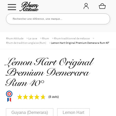
Aller
Aller
Rechercher une référence, une marque...
Rechercher
à
au
la
contenu
navigation
TOUTE LA CAVE
>
>
>
>
Rhum Attitude
La cave
Rhum
Rhum traditionnel de mélasse
>
Rhum de tradition anglaise (Rum)
Lemon Hart Original Premium Demerara Rum 40°
NOS RHUMS
Lemon Hart Original
Premium Demerara
WHISKIES & +
Rum 40°
(8 avis)
MARQUES
Guyana (Demerara)
Lemon Hart