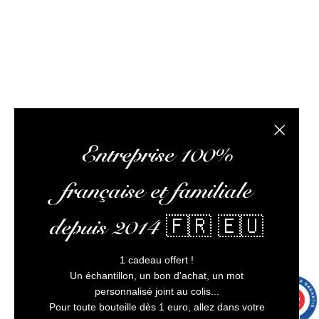
client irréprochable.
1 avi
L’abus d’alcool est dangereux pour la santé, à
consommer avec modération
Fermer la
Entreprise 100%
française et familiale
depuis 2014 🇫🇷 🇪🇺
1 cadeau offert !
Un échantillon, un bon d'achat, un mot
personnalisé joint au colis...
9.7
/10
9993 avis
Pour toute bouteille dès 1 euro, allez dans votre