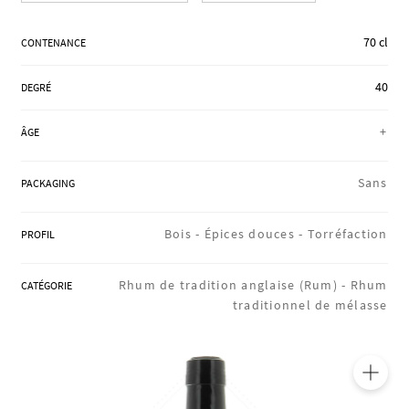
RÉGIONS
70 cl
CONTENANCE
40
DEGRÉ
COFFRETS & CADEAUX
+
ÂGE
BOUTIQUE LOIRET
Sans
PACKAGING
Bois -
Épices douces -
Torréfaction
PROFIL
BLOG
Rhum de tradition anglaise (Rum) -
Rhum
CATÉGORIE
traditionnel de mélasse
🔍