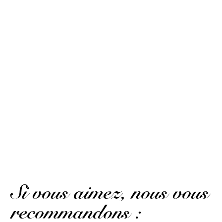
The idea of offering such a choice of samples is good.
(Avis traduit)
Glen H.
Publié le 25 janvier 2024 à 21 h 12 min
Bon
(Avis traduit)
Glen H.
Publié le 25 janvier 2024 à 21 h 12 min
Nice drink
AFFICHER PLUS D'AVIS
Si vous aimez, nous vous
recommandons :