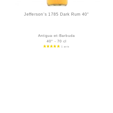
Jefferson’s 1785 Dark Rum 40°
Antigua-et-Barbuda
40° - 70 cl
Bouteille :
39,90
€
rupture temporaire
Échantillon 5 cl :
5,75
€
rupture temporaire
AJOUTER
FAVORIS
De la puissance pour ce rhum au profil aromatique similaire...