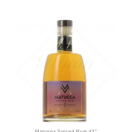
Matugga Spiced Rum 42°