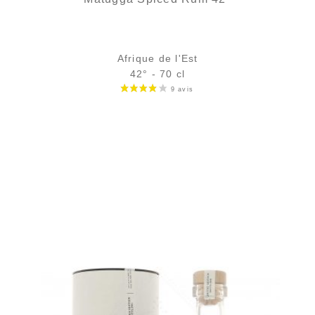
Afrique de l'Est
42° - 70 cl
Bouteille :
42,90
€
en stock
Échantillon 5 cl :
5,96
€
rupture temporaire
AJOUTER
FAVORIS