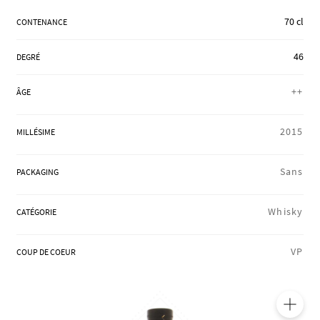
RÉGIONS
70 cl
CONTENANCE
46
DEGRÉ
COFFRETS & CADEAUX
++
ÂGE
BOUTIQUE LOIRET
2015
MILLÉSIME
Sans
PACKAGING
BLOG
Whisky
CATÉGORIE
VP
COUP DE COEUR