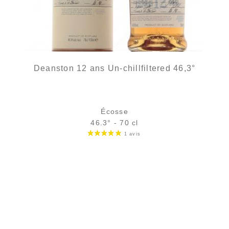
Deanston 12 ans Un-chillfiltered 46,3°
Écosse
46.3° - 70 cl
Bouteille :
52,90
€
en stock
Échantillon 5 cl :
6,68
€
en stock
AJOUTER
FAVORIS