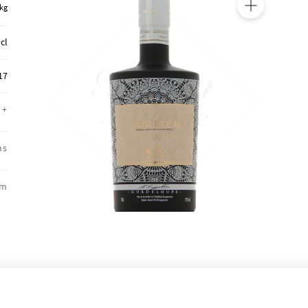
 kg
🔍
 cl
17
+
ns
um