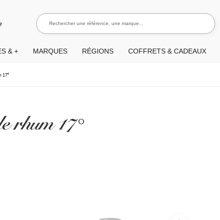
Rechercher une référence, une marque...
Recherch
e
S & +
MARQUES
RÉGIONS
COFFRETS & CADEAUX
 17°
e rhum 17°