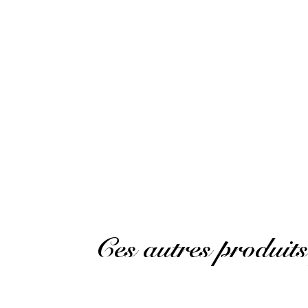
Alexandre D.
Publié le 8 novembre 2023 à 19 h 09 min
Une douceur et une saveur incroyable
Alexandre D.
Publié le 8 novembre 2023 à 19 h 09 min
An incredible sweetness and flavor.
(Avis tradui
Ces autres produits