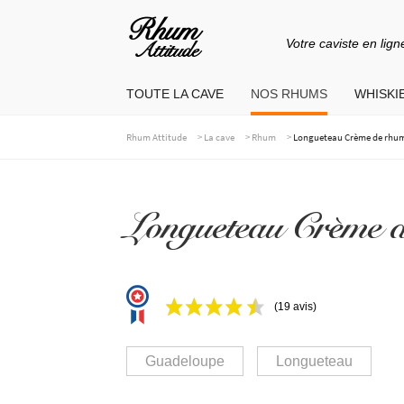
Votre caviste en lign
Aller
Aller
à
au
TOUTE LA CAVE
NOS RHUMS
WHISKIE
la
contenu
navigation
>
>
>
Rhum Attitude
La cave
Rhum
Longueteau Crème de rhum
Longueteau Crème d
(19 avis)
Guadeloupe
Longueteau