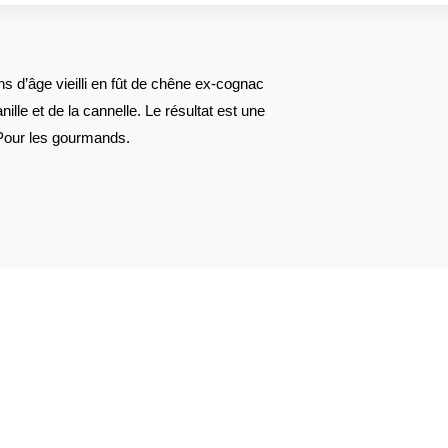
 d’âge vieilli en fût de chêne ex-cognac
nille et de la cannelle. Le résultat est une
Pour les gourmands.
AVIS À PROPOS DU PRODUIT
16
2
1
0
0
1★
2★
3★
4★
5★