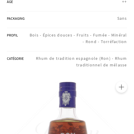
++
ÂGE
RÉGIONS
Sans
PACKAGING
COFFRETS & CADEAUX
Bois -
Épices douces -
Fruits -
Fumée -
Minéral
PROFIL
-
Rond -
Torréfaction
BOUTIQUE LOIRET
Rhum de tradition espagnole (Ron) -
Rhum
CATÉGORIE
traditionnel de mélasse
BLOG
🔍