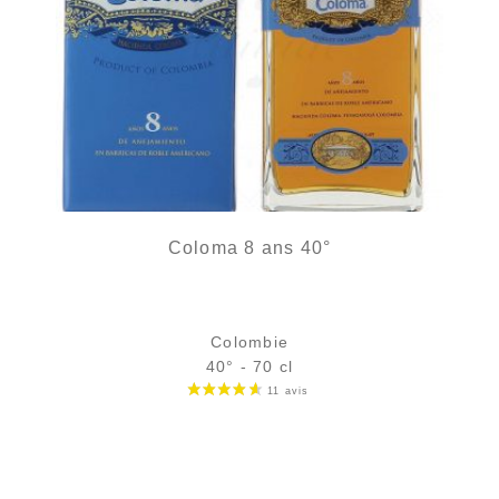
Coloma 8 ans 40°
Colombie
40° - 70 cl
Bouteille :
40,90
€
en stock
Échantillon 5 cl :
5,82
€