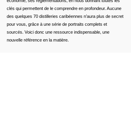
économie, ses réglementations, en nous donnant toutes les
clés qui permettent de le comprendre en profondeur. Aucune
des quelques 70 distilleries caribéennes n’aura plus de secret
pour vous, grâce à une série de portraits complets et
sourcés. Voici donc une ressource indispensable, une
nouvelle référence en la matière.
AVIS À PROPOS DU PRODUIT
VOIR L'ATTESTATION
10
/10
Jacek C.
Basé sur 14 avis
Publié le 9 mai 2025 à 17 h 54 min
(Date de commande : Le 22 avril 2025