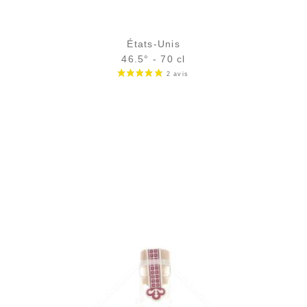
États-Unis
46.5° - 70 cl
Bouteille :
89,00
€
en stock
Sample Verre 3 cl :
7,27
€
en stock
AJOUTER
FAVORIS