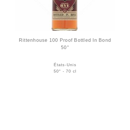
Rittenhouse 100 Proof Bottled In Bond
50°
États-Unis
50° - 70 cl
Bouteille :
48,90
€
en stock
Échantillon 5 cl :
6,39
€
en stock
AJOUTER
FAVORIS