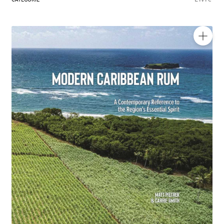
RÉGIONS
COFFRETS & CADEAUX
🔍
BOUTIQUE LOIRET
BLOG