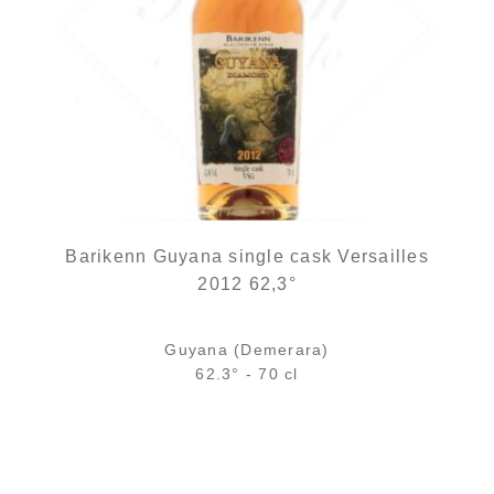
Barikenn Guyana single cask Versailles
2012 62,3°
Guyana (Demerara)
62.3° - 70 cl
Bouteille :
107,00
€
en stock
Sample Verre 3 cl :
8,05
€
en stock