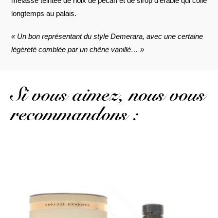
mélasse teintée de noix de pécan et de sirop d’érable qui colle
longtemps au palais.
« Un bon représentant du style Demerara, avec une certaine
légèreté comblée par un chêne vanillé… »
Si vous aimez, nous vous
recommandons :
Un classique, plutôt rond et typique de sa tradition...