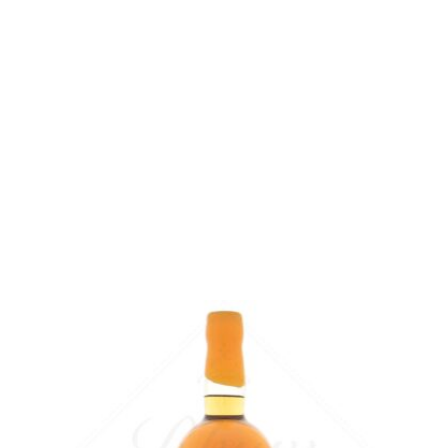
Bouteille :
119,00
€
rupture temporaire
Échantillon 5 cl :
11,40
€
en stock
AJOUTER
FAVORIS
Un Demerara complexe mais néanmoins gourmand...