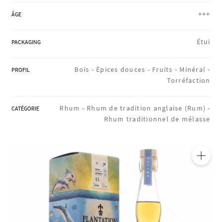
RÉGIONS
+++
ÂGE
Étui
PACKAGING
COFFRETS & CADEAUX
Bois -
Épices douces -
Fruits -
Minéral -
PROFIL
Torréfaction
BOUTIQUE LOIRET
Rhum -
Rhum de tradition anglaise (Rum) -
CATÉGORIE
Rhum traditionnel de mélasse
BLOG
🔍