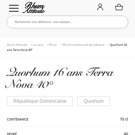
Aller
Aller
Rechercher une référence, une marque...
Rechercher
à
au
la
contenu
navigation
TOUTE LA CAVE
>
>
>
>
Rhum Attitude
La cave
Rhum
Rhum traditionnel de mélasse
Quorhum 16
ans Terra Nova 40°
NOS RHUMS
Quorhum 16 ans Terra
Nova 40°
WHISKIES & +
République Dominicaine
Quorhum
MARQUES
70 cl
CONTENANCE
40
DEGRÉ