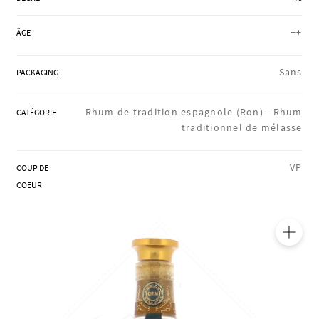
RÉGIONS
++
ÂGE
COFFRETS & CADEAUX
Sans
PACKAGING
Rhum de tradition espagnole (Ron) -
Rhum
CATÉGORIE
BOUTIQUE LOIRET
traditionnel de mélasse
VP
COUP DE
BLOG
COEUR
🔍