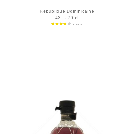
République Dominicaine
43° - 70 cl
Bouteille :
58,90
€
en stock
Échantillon 5 cl :
7,11
€
en stock
AJOUTER
FAVORIS