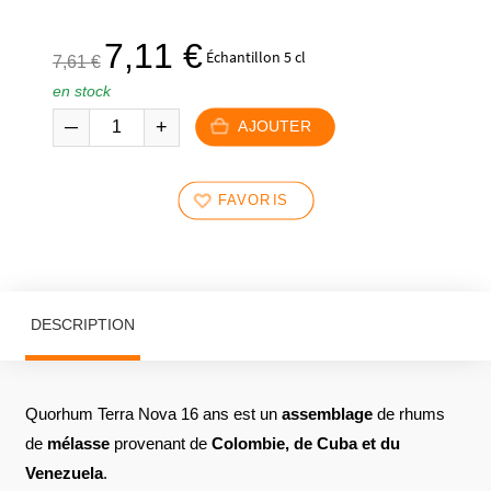
Le
Le
7,11
€
Échantillon 5 cl
7,61
€
prix
prix
en stock
initial
actuel
était :
est :
AJOUTER
7,61 €.
7,11 €.
FAVORIS
DESCRIPTION
Quorhum Terra Nova 16 ans est un
assemblage
de rhums
de
mélasse
provenant de
Colombie, de Cuba et du
Venezuela
.