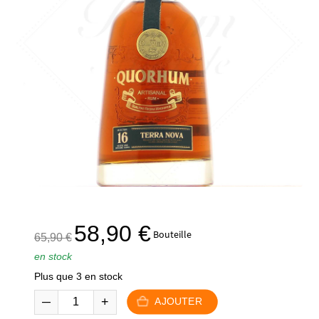
Le
Le
58,90
€
Bouteille
65,90
€
prix
prix
en stock
initial
actuel
Plus que 3 en stock
était :
est :
65,90 €.
58,90 €.
AJOUTER