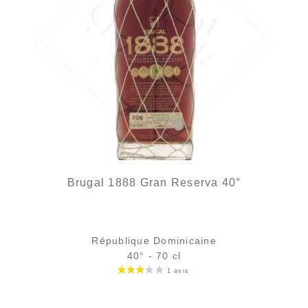
Brugal 1888 Gran Reserva 40°
République Dominicaine
40° - 70 cl
Bouteille :
Le prix initial était : 49,90 €.
Le prix actuel est : 44,90 €.
49,90
€
44,90
€