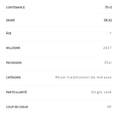
RÉGIONS
70 cl
CONTENANCE
58.32
DEGRÉ
COFFRETS & CADEAUX
+
ÂGE
BOUTIQUE LOIRET
2017
MILLÉSIME
Étui
PACKAGING
BLOG
Rhum traditionnel de mélasse
CATÉGORIE
Single cask
PARTICULARITÉ
VP
COUP DE COEUR