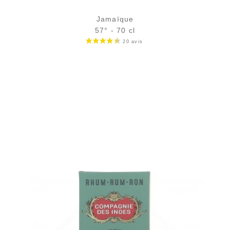
Jamaïque
57° - 70 cl
Bouteille :
39,90
€
en stock
Échantillon 5 cl :
5,75
€
en stock
AJOUTER
FAVORIS