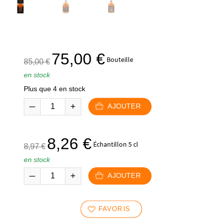
Le
Le
75,00
€
Bouteille
85,00
€
prix
prix
en stock
initial
actuel
Plus que 4 en stock
était :
est :
85,00 €.
75,00 €.
AJOUTER
Le
Le
8,26
€
Échantillon 5 cl
8,97
€
prix
prix
en stock
initial
actuel
était :
est :
AJOUTER
8,97 €.
8,26 €.
FAVORIS