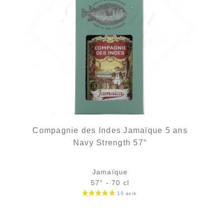
Compagnie des Indes Jamaïque 5 ans
Navy Strength 57°
Jamaïque
57° - 70 cl
Bouteille :
Le prix initial était : 62,90 €.
Le prix actuel est : 58,90 €.
62,90
€
58,90
€