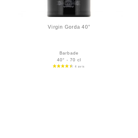
Virgin Gorda 40°
Barbade
40° - 70 cl
Bouteille :
33,90
€
rupture temporaire
Échantillon 5 cl :
5,32
€
en stock
AJOUTER
FAVORIS