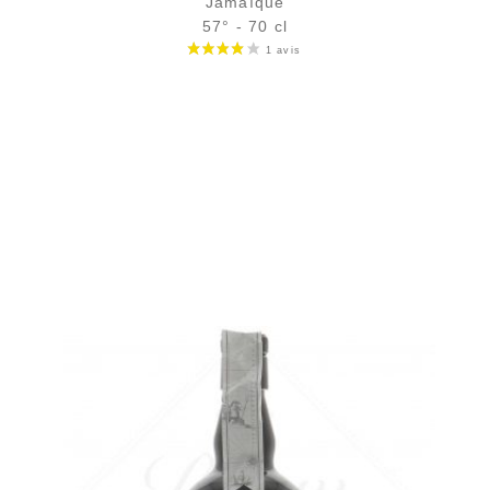
Jamaïque
57° - 70 cl
Bouteille :
48,90
€
en stock
Échantillon 5 cl :
6,39
€
en stock
AJOUTER
FAVORIS