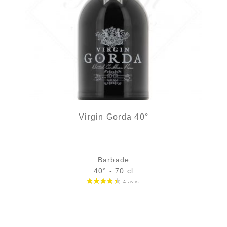
Virgin Gorda 40°
Barbade
40° - 70 cl
Bouteille :
33,90
€
rupture temporaire
Échantillon 5 cl :
5,32
€