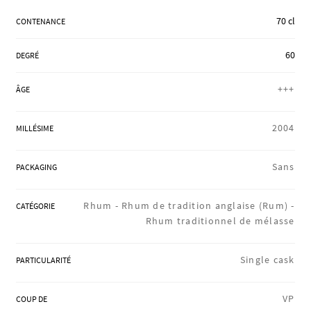
RÉGIONS
70 cl
CONTENANCE
60
DEGRÉ
COFFRETS & CADEAUX
+++
ÂGE
BOUTIQUE LOIRET
2004
MILLÉSIME
Sans
PACKAGING
BLOG
Rhum -
Rhum de tradition anglaise (Rum) -
CATÉGORIE
Rhum traditionnel de mélasse
Single cask
PARTICULARITÉ
VP
COUP DE