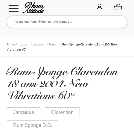
Aller
Aller
Rechercher une référence, une marque...
Rechercher
à
au
la
contenu
navigation
TOUTE LA CAVE
>
>
>
Rhum Attitude
La cave
Rhum
Rum Sponge Clarendon 18 ans 2004 New
Vibrations 60°
NOS RHUMS
Rum Sponge Clarendon
18 ans 2004 New
WHISKIES & +
Vibrations 60°
Jamaïque
Clarendon
MARQUES
Rum Sponge D.D.