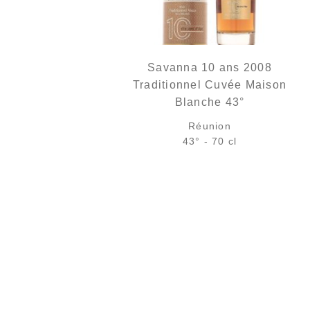
Savanna 10 ans 2008
Traditionnel Cuvée Maison
Blanche 43°
Réunion
43° - 70 cl
Bouteille :
rupture définitive
Échantillon 5 cl :
rupture définitive
AJOUTER
FAVORIS