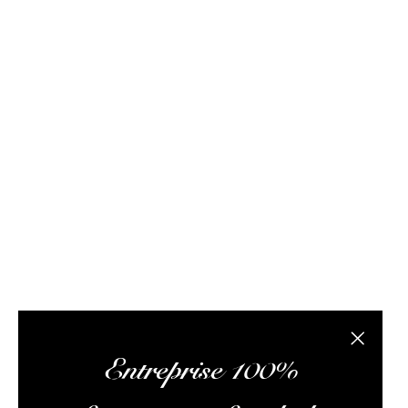
FAQ / Aide
Conditions de livraison
Conditions générales d
Rhum Attitude est un caviste spécialisé dans le r
site internet propose des bouteilles, des échantil
composée de passionnés de rhum et de logisticiens.
conseils pertinents, vous faire lire des articles 
L’abus
Fermer la
Entreprise 100%