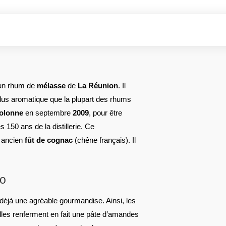
un rhum de
mélasse
de
La Réunion
. Il
lus aromatique que la plupart des rhums
olonne
en septembre
2009
, pour être
s 150 ans de la distillerie. Ce
n ancien
fût de cognac
(chêne français). Il
co
e déjà une agréable gourmandise. Ainsi, les
lles renferment en fait une pâte d’amandes