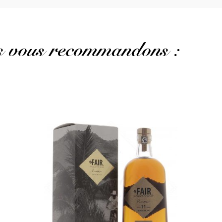
us vous recommandons :
Un rhum traditionnel de mélasse très gourmand...