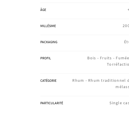
ÂGE
20
MILLÉSIME
Ét
PACKAGING
Bois -
Fruits -
Fumée
PROFIL
Torréfacti
Rhum -
Rhum traditionnel 
CATÉGORIE
mélas
Single ca
PARTICULARITÉ