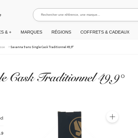
Rechercher une référence, une marque...
Rec
e
S & +
MARQUES
RÉGIONS
COFFRETS & CADEAUX
>
asse
Savanna 9 ans Single Cask Traditionnel 49,9°
e Cask Traditionnel 49,9°
 cl
🔍
.9