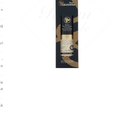
++
09
ui
 -
on
de
se
sk