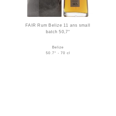
FAIR Rum Belize 11 ans small
batch 50,7°
Belize
50.7° - 70 cl
Bouteille :
rupture définitive
Échantillon 5 cl :
rupture définitive
AJOUTER
FAVORIS