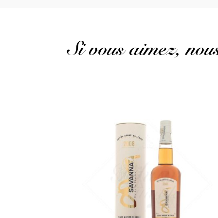
Si vous aimez, no
Un très bel assemblage de la même maison...