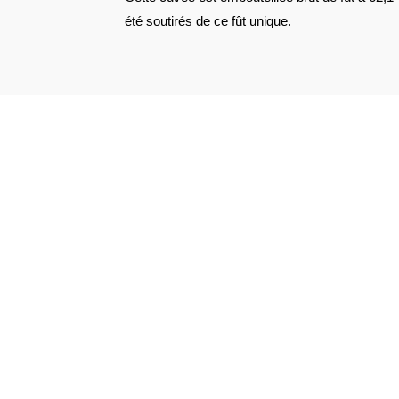
été soutirés de ce fût unique.
VOIR L'ATTESTATION
Radovan V.
Publié le 3 décembre 2023 à 22 h 05 min
C’est un rhum très intéressant, il devient ma
Radovan V.