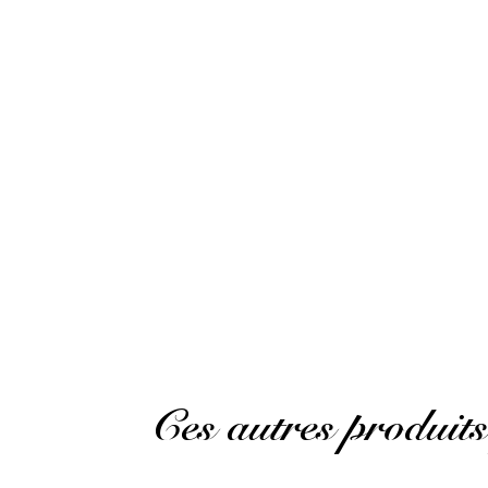
Publié le 3 décembre 2023 à 22 h 05 min
It is very interesting rum, now it is becoming 
DAVID D.
Publié le 22 août 2023 à 20 h 31 min
Excellent !!!
(Avis traduit)
DAVID D.
Publié le 22 août 2023 à 20 h 31 min
Excellent !!!
Ces autres produits