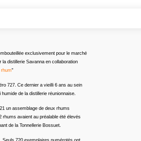
bouteillée exclusivement pour le marché
la distillerie Savanna en collaboration
 rhum
”
méro 727. Ce dernier a vieilli 6 ans au sein
 humide de la distillerie réunionnaise.
2021 un assemblage de deux rhums
 2 rhums avaient au préalable été élevés
nant de la Tonnellerie Bossuet.
1°. Seuls 720 exemplaires numérotés ont