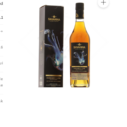
 cl
🔍
.1
++
16
ui
de
se
sk