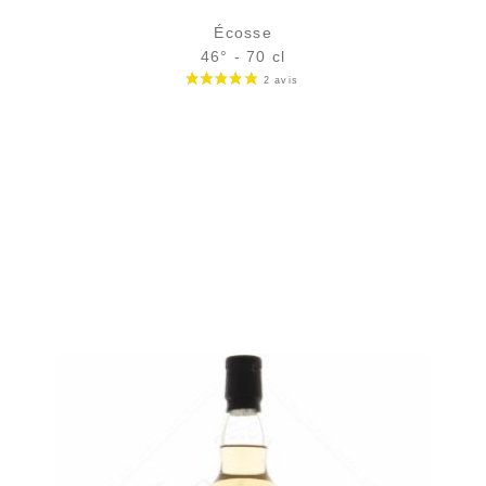
Écosse
46° - 70 cl
Bouteille :
rupture définitive
Échantillon 5 cl :
11,11
€
en stock
AJOUTER
FAVORIS