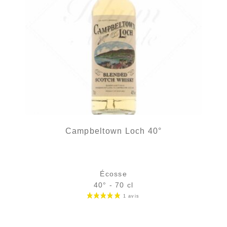
Campbeltown Loch 40°
Écosse
40° - 70 cl
Bouteille :
31,90
€
1 avi
rupture temporaire