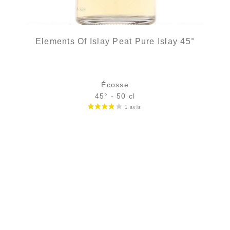
Elements Of Islay Peat Pure Islay 45°
Écosse
45° - 50 cl
Bouteille :
39,90
€
rupture temporaire
Échantillon 5 cl :
5,75
€
en stock
AJOUTER
FAVORIS