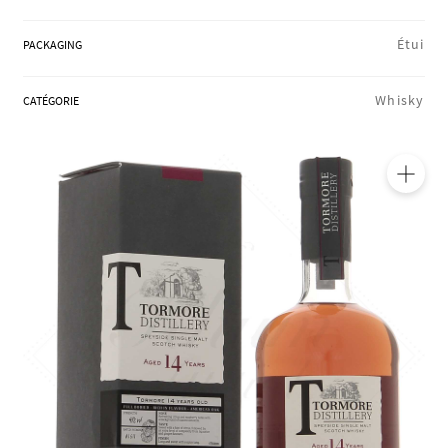
RÉGIONS
Étui
PACKAGING
COFFRETS & CADEAUX
Whisky
CATÉGORIE
BOUTIQUE LOIRET
🔍
BLOG