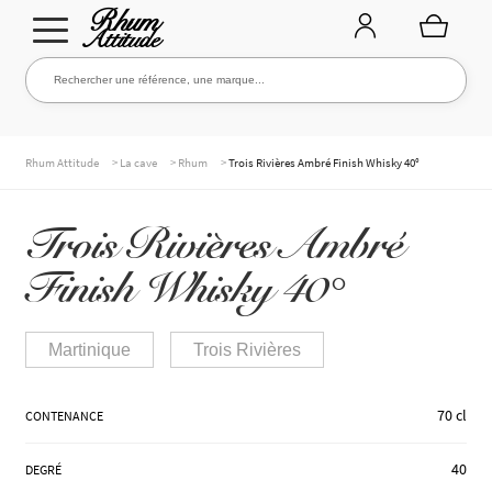
Aller
Aller
Rechercher une référence, une marque...
Rechercher
à
au
la
contenu
navigation
TOUTE LA CAVE
>
>
>
Rhum Attitude
La cave
Rhum
Trois Rivières Ambré Finish Whisky 40°
Trois Rivières Ambré
NOS RHUMS
Finish Whisky 40°
WHISKIES & +
Martinique
Trois Rivières
70 cl
CONTENANCE
MARQUES
40
DEGRÉ