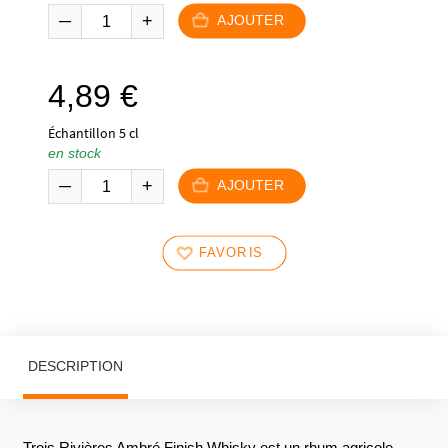
AJOUTER
4,89
€
Échantillon 5 cl
en stock
AJOUTER
FAVORIS
DESCRIPTION
Trois Rivières Ambré Finish Whisky est un rhum agricole