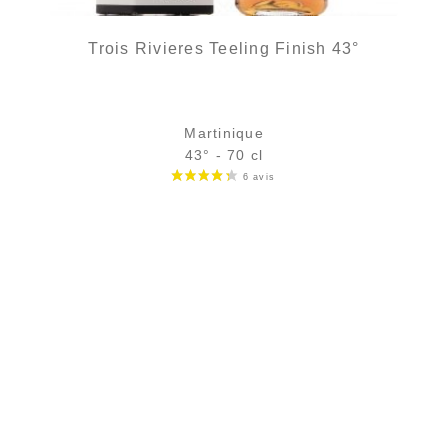
Trois Rivieres Teeling Finish 43°
Martinique
43° - 70 cl
Bouteille :
47,90
€
rupture temporaire
Échantillon 5 cl :
6,32
€
rupture temporaire
AJOUTER
FAVORIS