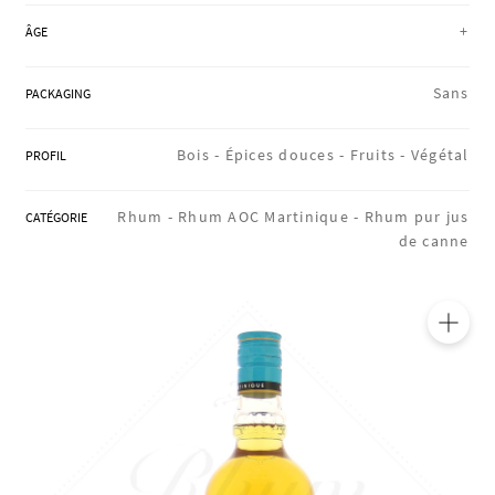
RÉGIONS
+
ÂGE
Sans
PACKAGING
COFFRETS & CADEAUX
Bois -
Épices douces -
Fruits -
Végétal
PROFIL
BOUTIQUE LOIRET
Rhum -
Rhum AOC Martinique -
Rhum pur jus
CATÉGORIE
de canne
BLOG
🔍