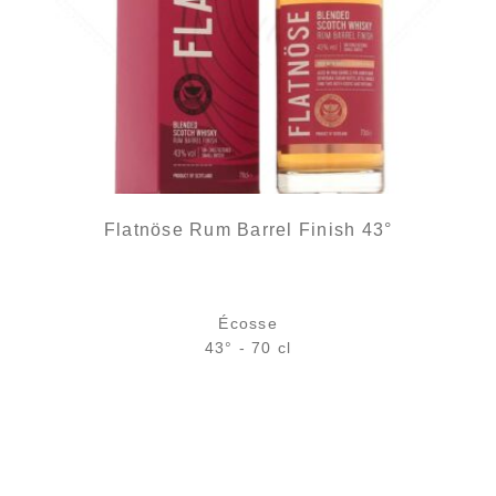
Flatnöse Rum Barrel Finish 43°
Écosse
43° - 70 cl
Bouteille :
36,90
€
rupture temporaire
Échantillon 5 cl :
5,54
€
en stock