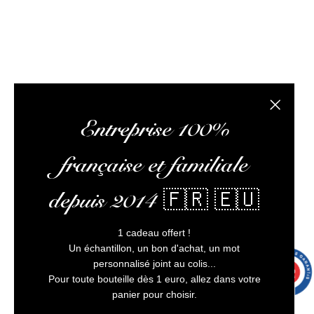
L’abus d’alcool est dangereux pour la santé, à
consommer avec modération
Fermer la
Entreprise 100%
française et familiale
depuis 2014 🇫🇷 🇪🇺
1 cadeau offert !
Un échantillon, un bon d'achat, un mot
personnalisé joint au colis...
9.7
/10
9993 avis
Pour toute bouteille dès 1 euro, allez dans votre
panier pour choisir.