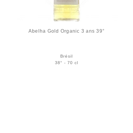
Abelha Gold Organic 3 ans 39°
Brésil
38° - 70 cl
Bouteille :
49,90
€
en stock
Échantillon 5 cl :
6,46
€
rupture temporaire
AJOUTER
FAVORIS