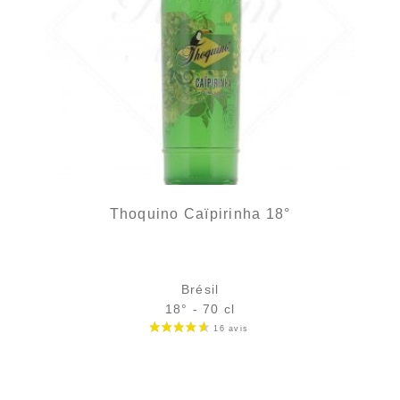
Thoquino Caïpirinha 18°
Brésil
18° - 70 cl
Bouteille :
Le prix initial était : 16,90 €.
Le prix actuel est : 14,90 €.
16,90
€
14,90
€
rupture temporaire