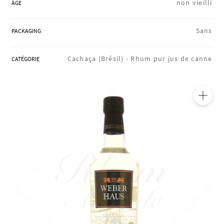
non vieilli
ÂGE
RÉGIONS
Sans
PACKAGING
COFFRETS & CADEAUX
Cachaça (Brésil) -
Rhum pur jus de canne
CATÉGORIE
BOUTIQUE LOIRET
🔍
BLOG