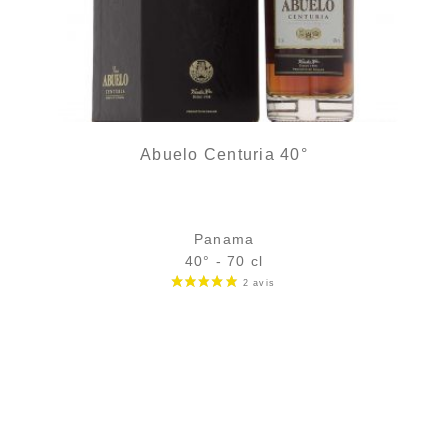
Abuelo Centuria 40°
Panama
40° - 70 cl
Bouteille :
165,00
€
en stock
Sample Verre 3 cl :
10,57
€
rupture temporaire
AJOUTER
FAVORIS