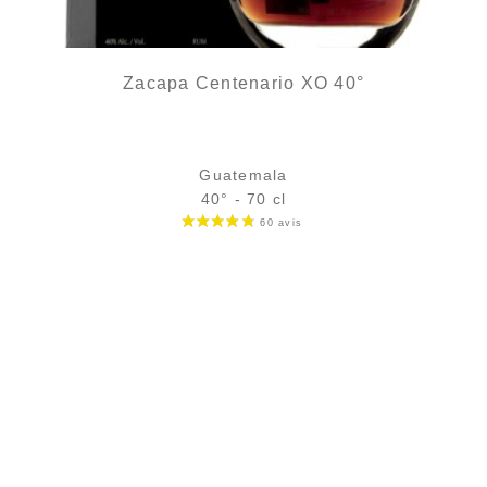
Zacapa Centenario XO 40°
Guatemala
40° - 70 cl
Bouteille :
119,00
€
en stock
Sample Verre 3 cl :
8,57
€
en stock
AJOUTER
FAVORIS