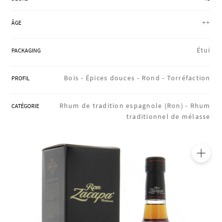
RÉGIONS
++
ÂGE
COFFRETS & CADEAUX
Étui
PACKAGING
Bois -
Épices douces -
Rond -
Torréfaction
PROFIL
BOUTIQUE LOIRET
Rhum de tradition espagnole (Ron) -
Rhum
CATÉGORIE
traditionnel de mélasse
BLOG
🔍