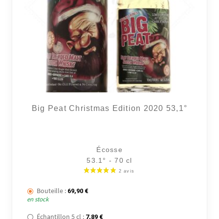
Big Peat Christmas Edition 2020 53,1°
Écosse
53.1° - 70 cl
Bouteille :
69,90
€
en stock
Échantillon 5 cl :
7,89
€