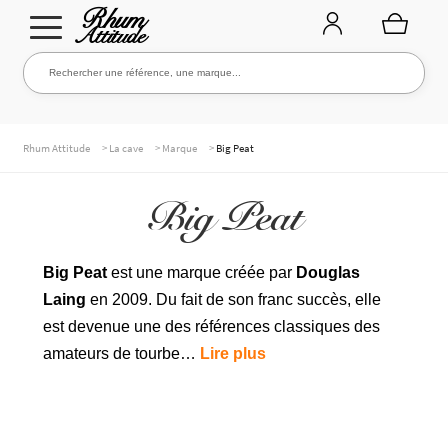
Aller
Aller
Rechercher une référence, une marque...
Rechercher
à
au
la
contenu
navigation
TOUTE LA CAVE
>
>
>
Rhum Attitude
La cave
Marque
Big Peat
Big Peat
NOS RHUMS
Big Peat
est une marque créée par
Douglas
Laing
en 2009. Du fait de son franc succès, elle
WHISKIES & +
est devenue une des références classiques des
amateurs de tourbe…
Lire plus
MARQUES