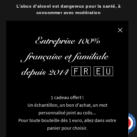
L’abus d’alcool est dangereux pour la santé, à
consommer avec modération
Fermer la
Entreprise 100%
française et familiale
depuis 2014 🇫🇷 🇪🇺
1 cadeau offert !
Un échantillon, un bon d'achat, un mot
personnalisé joint au colis...
Pour toute bouteille dès 1 euro, allez dans votre
9.7
/10
9993 avis
panier pour choisir.