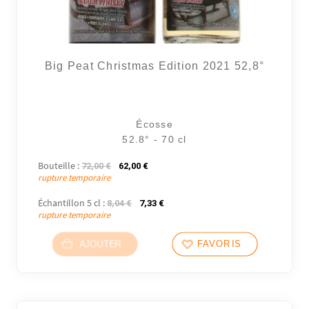
Big Peat Christmas Edition 2021 52,8°
Écosse
52.8° - 70 cl
Bouteille :
Le prix initial était : 72,00 €.
Le prix actuel est : 62,00 €.
72,00
€
62,00
€
rupture temporaire
Échantillon 5 cl :
Le prix initial était : 8,04 €.
Le prix actuel est : 7,33 €.
8,04
€
7,33
€
rupture temporaire
AJOUTER
FAVORIS