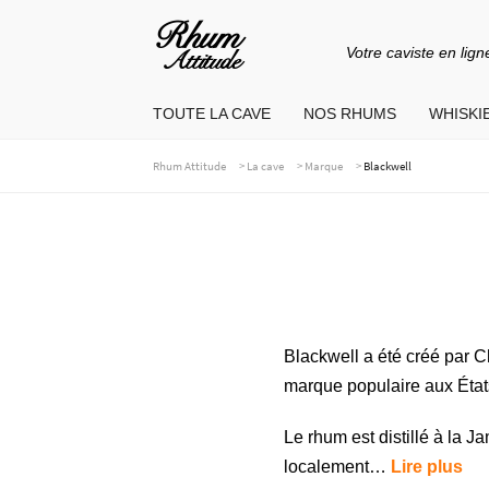
Votre caviste en lign
Aller
Aller
à
au
TOUTE LA CAVE
NOS RHUMS
WHISKIE
la
contenu
navigation
>
>
>
Rhum Attitude
La cave
Marque
Blackwell
Blackwell a été créé par C
marque populaire aux Éta
Le rhum est distillé à la
localement…
Lire plus