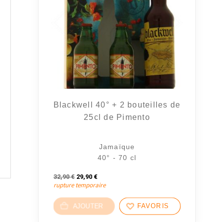
Blackwell 40° + 2 bouteilles de
25cl de Pimento
Jamaïque
40° - 70 cl
Le prix initial était : 32,90 €.
Le prix actuel est : 29,90 €.
32,90
€
29,90
€
rupture temporaire
AJOUTER
FAVORIS