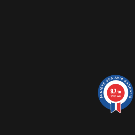
9.7
/10
9991 avis