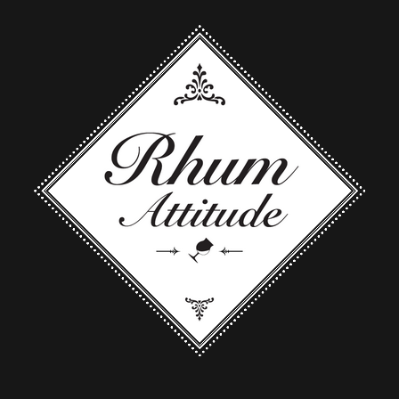
 boite