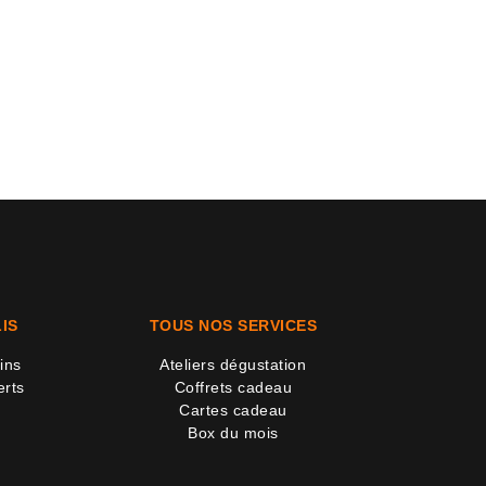
IS
TOUS NOS SERVICES
ins
Ateliers dégustation
erts
Coffrets cadeau
Cartes cadeau
Box du mois