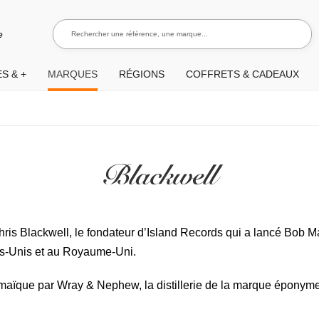
Rechercher une référence, une marque...
Recherch
e
S & +
MARQUES
RÉGIONS
COFFRETS & CADEAUX
Blackwell
hris Blackwell, le fondateur d’Island Records qui a lancé Bob Ma
ts-Unis et au Royaume-Uni.
 Jamaïque par Wray & Nephew, la distillerie de la marque épony