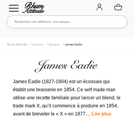
Aller
Aller
Rechercher une référence, une marque...
Rechercher
à
au
la
contenu
navigation
TOUTE LA CAVE
>
>
>
Rhum Attitude
La cave
Marque
James Eadie
James Eadie
NOS RHUMS
James Eadie (1827-1904) est un écossais qui
établit une brasserie en 1854. Ce self made man
WHISKIES & +
utilise une recette familiale pour lancer un blend, le
trade mark X, qu’il commence à produire en 1854,
avant de breveter le « X » en 1877…
Lire plus
MARQUES