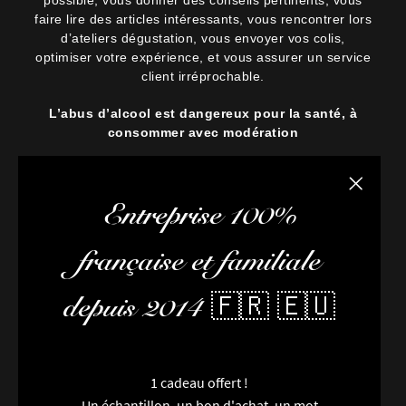
faire lire des articles intéressants, vous rencontrer lors
d’ateliers dégustation, vous envoyer vos colis,
optimiser votre expérience, et vous assurer un service
client irréprochable.
L’abus d’alcool est dangereux pour la santé, à
consommer avec modération
Fermer la
Entreprise 100%
française et familiale
depuis 2014 🇫🇷 🇪🇺
1 cadeau offert !
Un échantillon, un bon d'achat, un mot