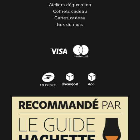
Ateliers dégustation
Coffrets cadeau
Cartes cadeau
Box du mois
4 avi