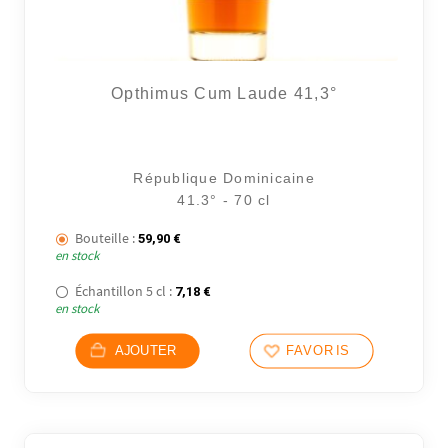
Opthimus Cum Laude 41,3°
République Dominicaine
41.3° - 70 cl
Bouteille :
59,90
€
en stock
Échantillon 5 cl :
7,18
€
en stock
AJOUTER
FAVORIS