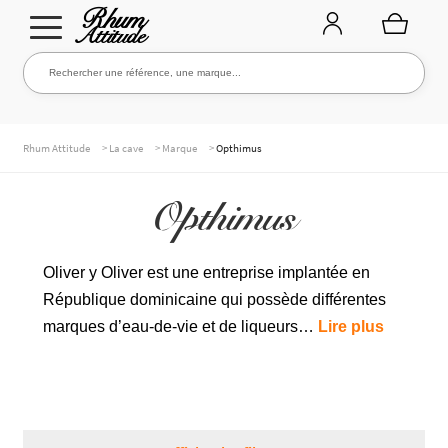
Aller
Aller
Rechercher une référence, une marque...
Rechercher
à
au
la
contenu
navigation
TOUTE LA CAVE
>
>
>
Rhum Attitude
La cave
Marque
Opthimus
Opthimus
NOS RHUMS
Oliver y Oliver est une entreprise implantée en
République dominicaine qui possède différentes
WHISKIES & +
marques d’eau-de-vie et de liqueurs…
Lire plus
MARQUES