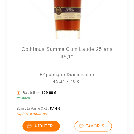
Opthimus Summa Cum Laude 25 ans
45,1°
République Dominicaine
45.1° - 70 cl
Bouteille :
109,00
€
en stock
3 avi
Sample Verre 3 cl :
8,14
€
rupture temporaire
AJOUTER
FAVORIS