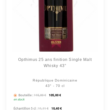
Opthimus 25 ans finition Single Malt
Whisky 43°
République Dominicaine
43° - 70 cl
Bouteille :
Le prix initial était : 115,00 €.
Le prix actuel est : 105,00 €.
115,00
€
105,00
€
en stock
Échantillon 5 cl :
Le prix initial était : 11,11 €.
Le prix actuel est : 10,40 €.
11,11
€
10,40
€