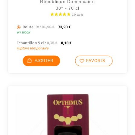
République Dominicaine
38° - 70 cl
Bouteille :
Le prix initial était : 81,90 €.
Le prix actuel est : 73,90 €.
81,90
€
73,90
€
en stock
Échantillon 5 cl :
Le prix initial était : 8,75 €.
Le prix actuel est : 8,18 €.
8,75
€
8,18
€
rupture temporaire
AJOUTER
FAVORIS