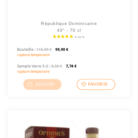
République Dominicaine
43° - 70 cl
Bouteille :
Le prix initial était : 115,00 €.
Le prix actuel est : 99,90 €.
115,00
€
99,90
€
rupture temporaire
Sample Verre 3 cl :
Le prix initial était : 8,40 €.
Le prix actuel est : 7,74 €.
8,40
€
7,74
€
rupture temporaire
AJOUTER
FAVORIS