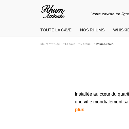
Votre caviste en lign
Aller
Aller
à
au
TOUTE LA CAVE
NOS RHUMS
WHISKIE
la
contenu
navigation
>
>
>
Rhum Attitude
La cave
Marque
Rhum Urbain
Installée au cœur du quar
une ville mondialement sa
plus