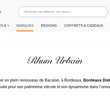
Rechercher une référence, une marque...
Recherch
e
S & +
MARQUES
RÉGIONS
COFFRETS & CADEAUX
Rhum Urbain
tier en plein renouveau de Bacalan, à Bordeaux,
Bordeaux Disti
luée pour son patrimoine viticole et son dynamisme dans l’uni