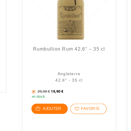
Rumbullion Rum 42,6° – 35 cl
Angleterre
42.6° - 35 cl
Le prix initial était : 29,90 €.
Le prix actuel est : 19,90 €.
29,90
€
19,90
€
en stock
AJOUTER
FAVORIS