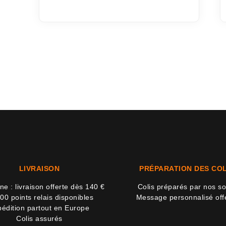
LIVRAISON
PRÉPARATION DES COL
e : livraison offerte dès 140 €
Colis préparés par nos so
00 points relais disponibles
Message personnalisé off
édition partout en Europe
Colis assurés