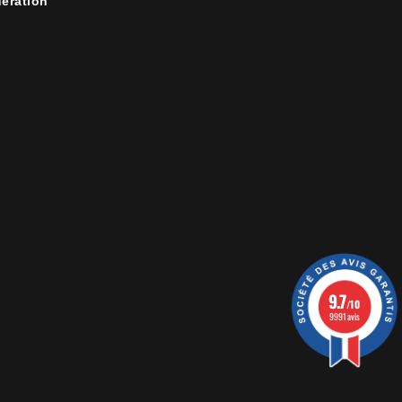
ération
9.7
/10
9991 avis