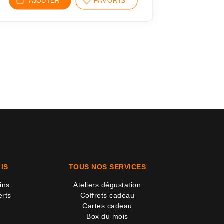
AJOUTER
FAVORIS
IS
TOUS NOS SERVICES
ins
Ateliers dégustation
erts
Coffrets cadeau
Cartes cadeau
Box du mois