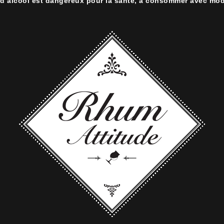
 d’alcool est dangereux pour la santé, à consommer avec mod
 boite