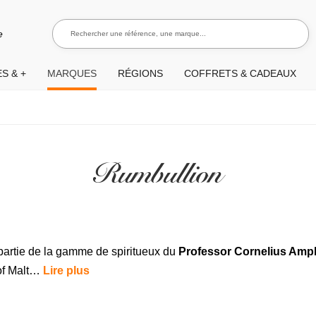
Rechercher une référence, une marque...
Recherch
e
S & +
MARQUES
RÉGIONS
COFFRETS & CADEAUX
Rumbullion
 partie de la gamme de spiritueux du
Professor Cornelius Ampl
 of Malt…
Lire plus