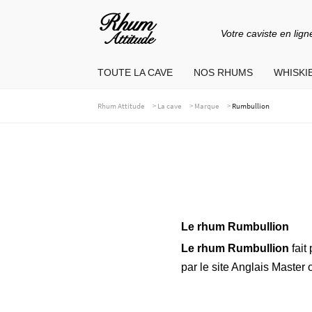
Votre caviste en lign
Aller
Aller
à
au
TOUTE LA CAVE
NOS RHUMS
WHISKIE
la
contenu
navigation
>
>
>
Rhum Attitude
La cave
Marque
Rumbullion
Le rhum Rumbullion
Le rhum Rumbullion
fait
par le site Anglais Master