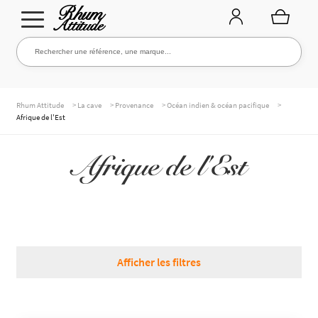
Aller
Aller
Rechercher une référence, une marque...
Rechercher
à
au
la
contenu
navigation
TOUTE LA CAVE
>
>
>
>
Rhum Attitude
La cave
Provenance
Océan indien & océan pacifique
Afrique de l'Est
Afrique de l'Est
NOS RHUMS
WHISKIES & +
Afficher les filtres
MARQUES