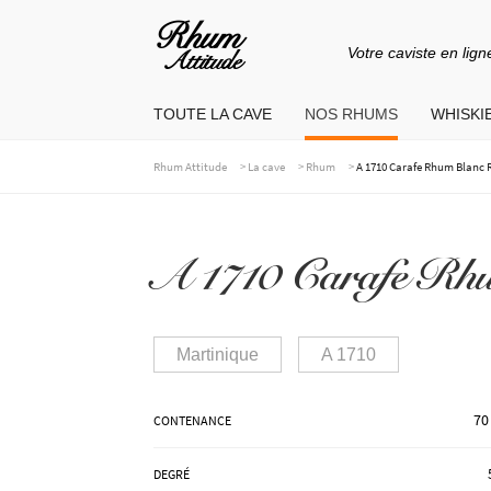
Votre caviste en lign
Aller
Aller
à
au
TOUTE LA CAVE
NOS RHUMS
WHISKIE
la
contenu
navigation
>
>
>
Rhum Attitude
La cave
Rhum
A 1710 Carafe Rhum Blanc 
A 1710 Carafe Rhu
Martinique
A 1710
70
CONTENANCE
DEGRÉ