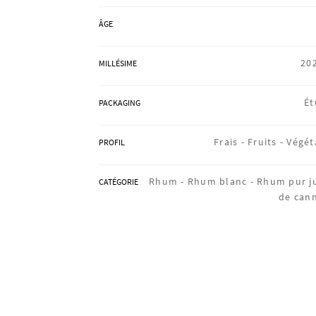
ÂGE
20
MILLÉSIME
Ét
PACKAGING
Frais -
Fruits -
Végét
PROFIL
Rhum -
Rhum blanc -
Rhum pur j
CATÉGORIE
de can