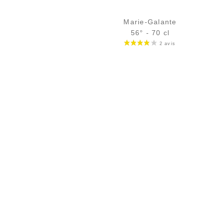
Marie-Galante
56° - 70 cl
Bouteille :
62,90
€
rupture temporaire
Échantillon 5 cl :
7,39
€
rupture temporaire
AJOUTER
FAVORIS