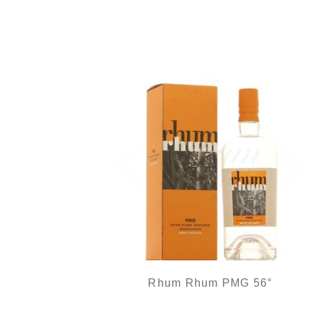
Une eau-de-vie très réussie...
Rhum Rhum PMG 56°