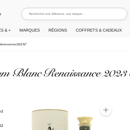
Rechercher une référence, une marque...
Recherch
e
S & +
MARQUES
RÉGIONS
COFFRETS & CADEAUX
Renaissance 2023 52°
m Blanc Renaissance 2023 
 cl
🔍
52