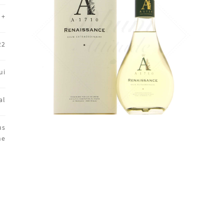
+
22
ui
al
us
ne