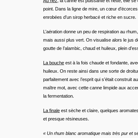
Au nez
, la canne est puissante et nette, elle se
point. Dans la ligne de mire, un cœur d’écorce
enrobées d’un sirop herbacé et riche en sucre.
L’aération donne un peu de respiration au rhum, 
mais aussi plus vert. On visualise alors le jus
goutte de l’alambic, chaud et huileux, plein d
La bouche
est à la fois chaude et fondante, ave
huileux. On reste ainsi dans une sorte de droitu
parfaitement avec l’esprit qui s’était construit au
maître mot, avec cette canne limpide aux accen
la fermentation.
La finale
est sèche et claire, quelques aromates
et presque résineuses.
« Un rhum blanc aromatique mais très pur et sé