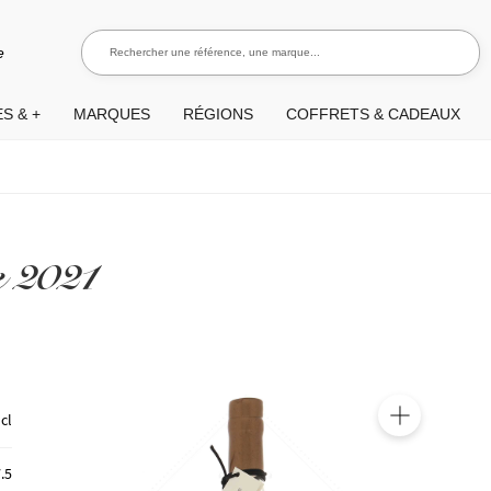
Rechercher une référence, une marque...
Recherch
e
S & +
MARQUES
RÉGIONS
COFFRETS & CADEAUX
e 2021
 cl
🔍
.5