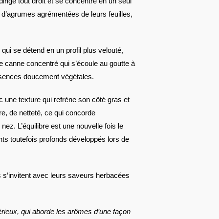
 dirige tout droit et se concentre en un seul
s d’agrumes agrémentées de leurs feuilles,
qui se détend en un profil plus velouté,
 de canne concentré qui s’écoule au goutte à
’essences doucement végétales.
c une texture qui refrène son côté gras et
re, de netteté, ce qui concorde
 nez. L’équilibre est une nouvelle fois le
ts toutefois profonds développés lors de
 s’invitent avec leurs saveurs herbacées
rieux, qui aborde les arômes d’une façon