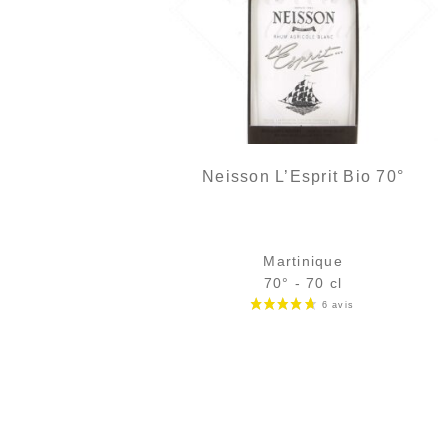
Neisson L’Esprit Bio 70°
Martinique
70° - 70 cl
Bouteille :
79,90
€
en stock
Échantillon 5 cl :
8,61
€
en stock