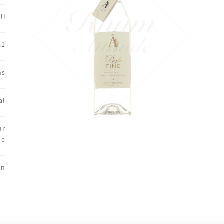
li
21
ns
al
ur
ne
on