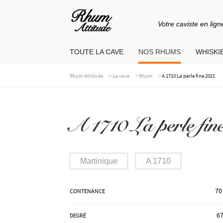
Votre caviste en lign
Aller
Aller
à
au
TOUTE LA CAVE
NOS RHUMS
WHISKIE
la
contenu
navigation
>
>
>
Rhum Attitude
La cave
Rhum
A 1710 La perle fine 2021
A 1710 La perle fin
Martinique
A 1710
70
CONTENANCE
67
DEGRÉ