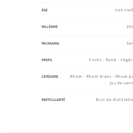
non vieil
ÂGE
20
MILLÉSIME
Sa
PACKAGING
Fruits -
Rond -
Végét
PROFIL
Rhum -
Rhum blanc -
Rhum p
CATÉGORIE
jus de can
Brut de distillati
PARTICULARITÉ