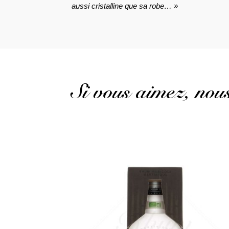
aussi cristalline que sa robe… »
Si vous aimez, no
Un superbe brut de colonne...