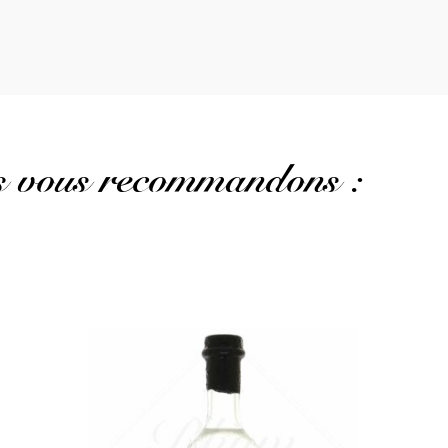
us vous recommandons :
Un brut de colonne d'une autre petite distillerie de
Martinique...