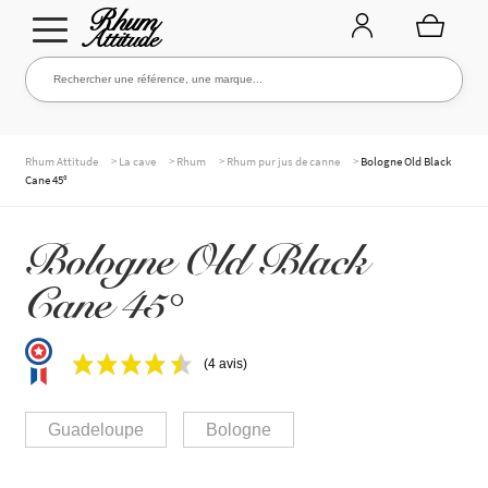
Aller
Aller
Rechercher une référence, une marque...
Rechercher
à
au
la
contenu
navigation
TOUTE LA CAVE
>
>
>
>
Rhum Attitude
La cave
Rhum
Rhum pur jus de canne
Bologne Old Black
Cane 45°
NOS RHUMS
Bologne Old Black
Cane 45°
WHISKIES & +
(4 avis)
MARQUES
Guadeloupe
Bologne