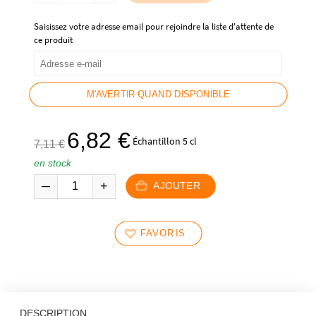
59,90 €.
54,90 €.
Saisissez votre adresse email pour rejoindre la liste d'attente de
ce produit
M'AVERTIR QUAND DISPONIBLE
Le
Le
6,82
€
Échantillon 5 cl
7,11
€
prix
prix
en stock
initial
actuel
était :
est :
AJOUTER
7,11 €.
6,82 €.
FAVORIS
DESCRIPTION