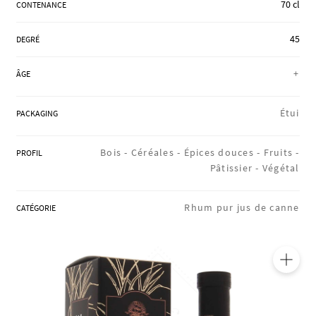
70 cl
CONTENANCE
RÉGIONS
45
DEGRÉ
COFFRETS & CADEAUX
+
ÂGE
Étui
PACKAGING
BOUTIQUE LOIRET
Bois -
Céréales -
Épices douces -
Fruits -
PROFIL
Pâtissier -
Végétal
BLOG
Rhum pur jus de canne
CATÉGORIE
🔍