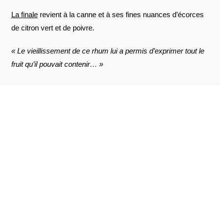
La finale
revient à la canne et à ses fines nuances d’écorces
de citron vert et de poivre.
« Le vieillissement de ce rhum lui a permis d’exprimer tout le
fruit qu’il pouvait contenir… »
AVIS À PROPOS DU PRODUIT
VOIR L'ATTESTATION
9
/10
Hervé .
Publié le 24 mars 2023 à 18 h 59 min
Basé sur 4 avis
Les “Bologne” ont souvent un gout un peut à part . Je