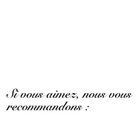
Gb .
Publié le 25 novembre 2022 à 19 h 03 min
Un très très bon rhum vieux…
Gb .
Publié le 25 novembre 2022 à 19 h 03 min
A very very good old rum…
(Avis traduit)
Si vous aimez, nous vous
recommandons :
Pour les amoureux de la canne noire...