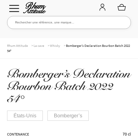
Aller
Aller
Rechercher une référence, une marque...
Rechercher
à
au
la
contenu
navigation
TOUTE LA CAVE
>
>
>
Rhum Attitude
La cave
Whisky
Bomberger’s Declaration Bourbon Batch 2022
54°
NOS RHUMS
Bomberger’s Declaration
Bourbon Batch 2022
WHISKIES & +
54°
États-Unis
Bomberger’s
MARQUES
70 cl
CONTENANCE