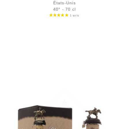
États-Unis
40° - 70 cl
Bouteille :
31,90
€
en stock
Échantillon 5 cl :
5,18
€
en stock
AJOUTER
FAVORIS