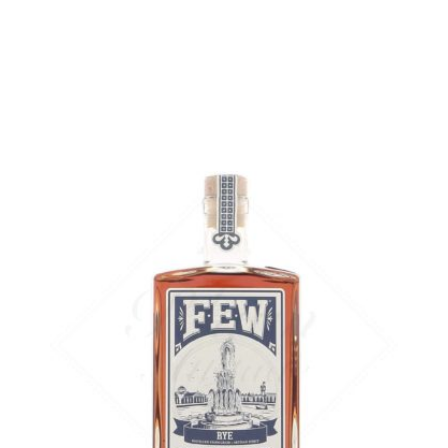
Sample Verre 3 cl :
7,27
€
en stock
AJOUTER
FAVORIS