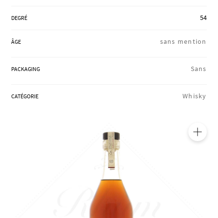
RÉGIONS
54
DEGRÉ
sans mention
ÂGE
COFFRETS & CADEAUX
Sans
PACKAGING
BOUTIQUE LOIRET
Whisky
CATÉGORIE
BLOG
🔍