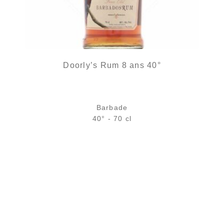
Doorly’s Rum 8 ans 40°
Barbade
40° - 70 cl
Bouteille :
41,90
€
rupture temporaire
Échantillon 5 cl :
5,89
€
rupture temporaire
AJOUTER
FAVORIS