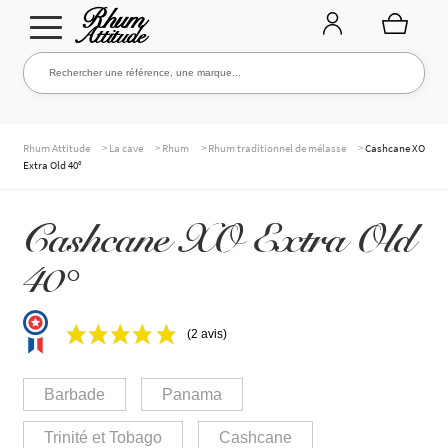
Aller
Aller
Rechercher une référence, une marque...
Rechercher
à
au
la
contenu
navigation
TOUTE LA CAVE
>
>
>
>
Rhum Attitude
La cave
Rhum
Rhum traditionnel de mélasse
Cashcane XO
Extra Old 40°
NOS RHUMS
Cashcane XO Extra Old
40°
WHISKIES & +
(2 avis)
MARQUES
Barbade
Panama
Trinité et Tobago
Cashcane