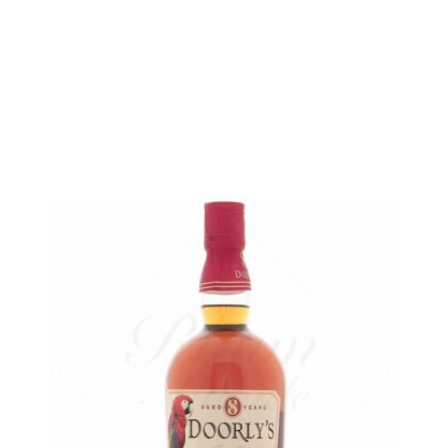
AJOUTER
FAVORIS
Une marque iconique de la même île...