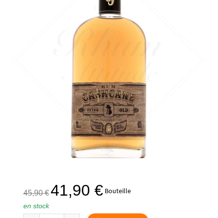
Le
Le
41,90
€
Bouteille
45,90
€
prix
prix
en stock
initial
actuel