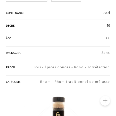
RÉGIONS
70 cl
CONTENANCE
COFFRETS & CADEAUX
40
DEGRÉ
++
ÂGE
BOUTIQUE LOIRET
Sans
PACKAGING
Bois -
Épices douces -
Rond -
Torréfaction
BLOG
PROFIL
Rhum -
Rhum traditionnel de mélasse
CATÉGORIE
🔍