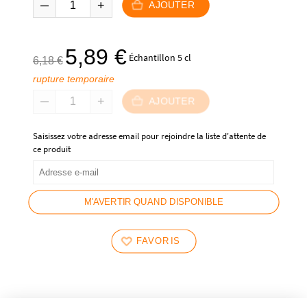
était :
est :
AJOUTER
45,90 €.
41,90 €.
Le
Le
5,89
€
Échantillon 5 cl
6,18
€
prix
prix
rupture temporaire
initial
actuel
était :
est :
AJOUTER
6,18 €.
5,89 €.
Saisissez votre adresse email pour rejoindre la liste d'attente de
ce produit
M'AVERTIR QUAND DISPONIBLE
FAVORIS