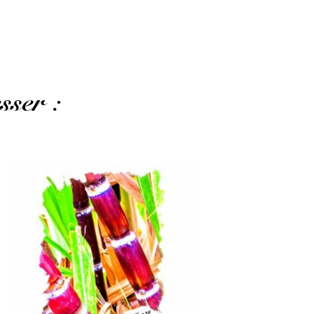
sser :