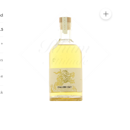
 cl
🔍
.5
+
ns
ne
sk