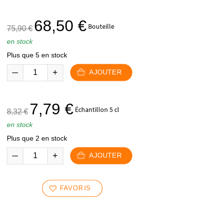
Le
Le
68,50
€
Bouteille
75,90
€
prix
prix
en stock
initial
actuel
Plus que 5 en stock
était :
est :
75,90 €.
68,50 €.
AJOUTER
Le
Le
7,79
€
Échantillon 5 cl
8,32
€
prix
prix
en stock
initial
actuel
Plus que 2 en stock
était :
est :
8,32 €.
7,79 €.
AJOUTER
FAVORIS