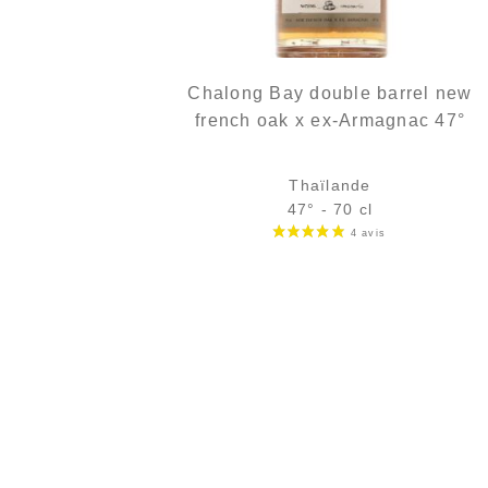
Chalong Bay double barrel new
french oak x ex-Armagnac 47°
Thaïlande
47° - 70 cl
Bouteille :
Le prix initial était : 59
Le prix actuel e
59,50
€
53,50
€
en stock
Échantillon 5 cl :
Le prix initial était
Le prix actu
7,15
€
6,72
€
en stock
AJOUTER
FAVORIS