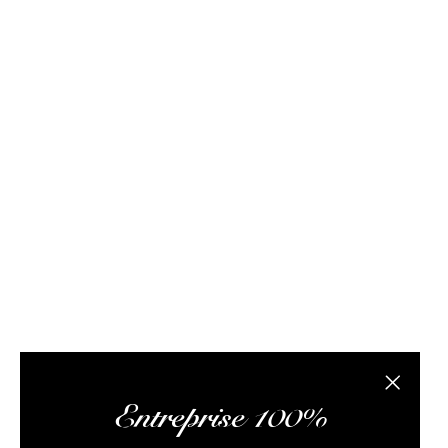
FAQ / Aide
Conditions de livraison
Conditions générales d
Rhum Attitude est un caviste spécialisé dans le r
site internet propose des bouteilles, des échantil
composée de passionnés de rhum et de logisticiens.
conseils pertinents, vous faire lire des articles 
L’abus
Fermer la
Entreprise 100%