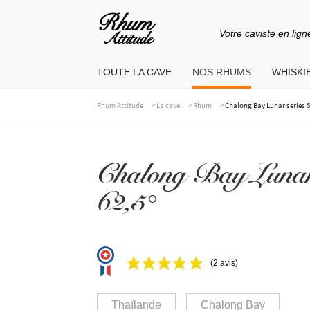
Votre caviste en lign
Aller
Aller
à
au
TOUTE LA CAVE
NOS RHUMS
WHISKIE
la
contenu
navigation
>
>
>
Rhum Attitude
La cave
Rhum
Chalong Bay Lunar series 
Chalong Bay Lunar 
62,5°
(2 avis)
Thaïlande
Chalong Bay