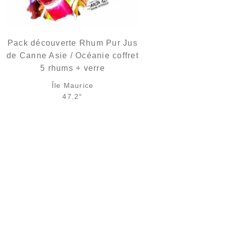
Pack découverte Rhum Pur Jus
de Canne Asie / Océanie coffret
5 rhums + verre
Île Maurice
47.2°
30,90
€
en stock
AJOUTER
FAVORIS