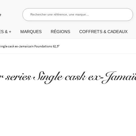
Rechercher une référence, une marque...
Recherch
e
S & +
MARQUES
RÉGIONS
COFFRETS & CADEAUX
Single cask ex-Jamaïcain Foundations 62,5°
series Single cask ex-Jamaï