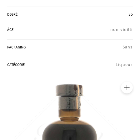
RÉGIONS
35
DEGRÉ
non vieilli
ÂGE
COFFRETS & CADEAUX
Sans
PACKAGING
BOUTIQUE LOIRET
Liqueur
CATÉGORIE
BLOG
🔍