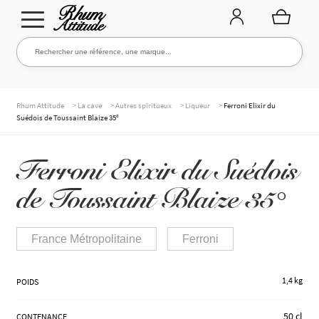
Aller
Aller
Rechercher une référence, une marque...
Rechercher
à
au
la
contenu
navigation
TOUTE LA CAVE
>
>
>
>
Rhum Attitude
La cave
Autres spiritueux
Liqueur
Ferroni Elixir du
Suédois de Toussaint Blaize 35°
NOS RHUMS
Ferroni Elixir du Suédois
de Toussaint Blaize 35°
WHISKIES & +
France Métropolitaine
Ferroni
MARQUES
1,4 kg
POIDS
50 cl
CONTENANCE