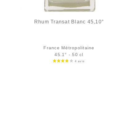
Rhum Transat Blanc 45,10°
France Métropolitaine
45.1° - 50 cl
Bouteille :
34,90
€
rupture temporaire
Échantillon 5 cl :
6,39
€
en stock
AJOUTER
FAVORIS