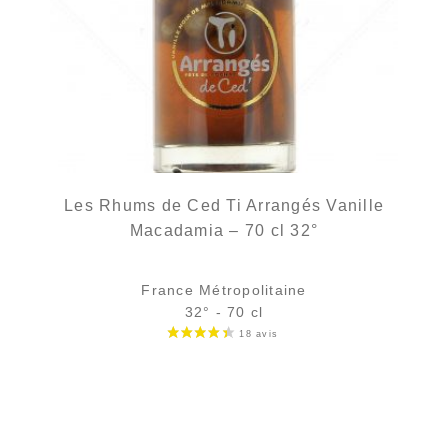
Les Rhums de Ced Ti Arrangés Vanille
Macadamia – 70 cl 32°
France Métropolitaine
32° - 70 cl
Bouteille :
35,90
€
en stock
Échantillon 5 cl :
6,16
€
en stock