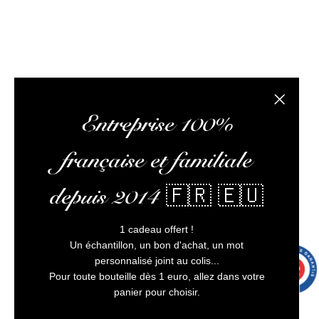
L’abus d’alcool est dangereux pour la santé, à
consommer avec modération
Fermer la
Entreprise 100%
française et familiale
depuis 2014 🇫🇷 🇪🇺
1 cadeau offert !
Un échantillon, un bon d'achat, un mot
personnalisé joint au colis...
9.7
/10
9991 avis
Pour toute bouteille dès 1 euro, allez dans votre
panier pour choisir.
3 avi