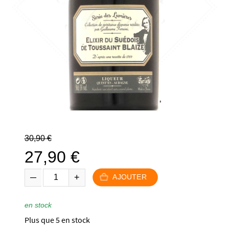
Le
30,90
€
prix
27,90
€
initial
Le
était :
AJOUTER
prix
30,90 €.
actuel
en stock
est :
Plus que 5 en stock
27,90 €.