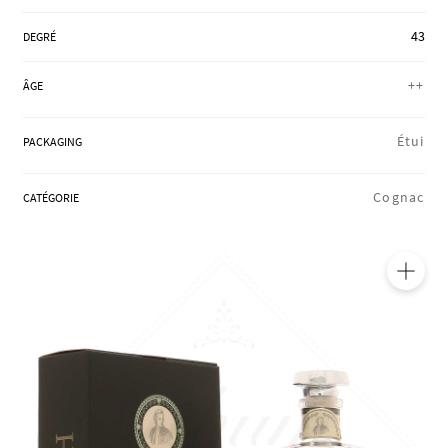
RÉGIONS
43
DEGRÉ
++
ÂGE
COFFRETS & CADEAUX
Étui
PACKAGING
BOUTIQUE LOIRET
Cognac
CATÉGORIE
BLOG
🔍