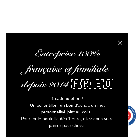
L’abus d’alcool est dangereux pour la santé, à
consommer avec modération
Fermer la
4 avi
Entreprise 100%
française et familiale
depuis 2014 🇫🇷 🇪🇺
1 cadeau offert !
Un échantillon, un bon d'achat, un mot
personnalisé joint au colis...
9.7
/10
9992 avis
Pour toute bouteille dès 1 euro, allez dans votre
panier pour choisir.