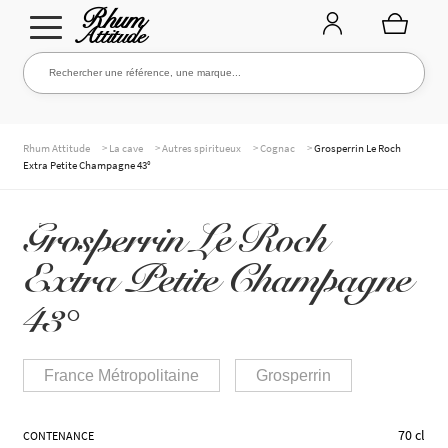
Aller
Aller
Rechercher une référence, une marque...
Rechercher
à
au
la
contenu
navigation
TOUTE LA CAVE
>
>
>
>
Rhum Attitude
La cave
Autres spiritueux
Cognac
Grosperrin Le Roch
Extra Petite Champagne 43°
NOS RHUMS
Grosperrin Le Roch
Extra Petite Champagne
WHISKIES & +
43°
France Métropolitaine
Grosperrin
MARQUES
70 cl
CONTENANCE