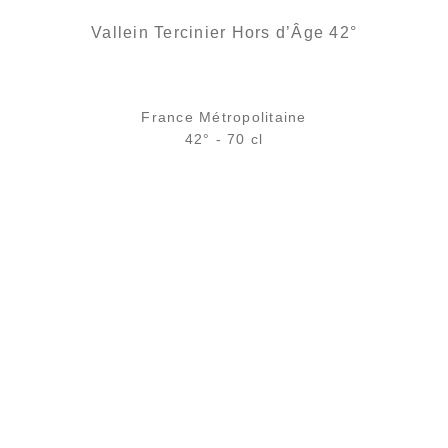
Vallein Tercinier Hors d’Âge 42°
France Métropolitaine
42° - 70 cl
Bouteille :
148,00
€
en stock
Échantillon 5 cl :
13,47
€
rupture temporaire
AJOUTER
FAVORIS
Un embouteillage exceptionnel d'un fût unique de cognac âgé de
30 ans d'âge...