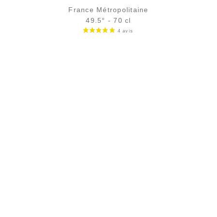
France Métropolitaine
49.5° - 70 cl
Bouteille :
rupture définitive
Sample Verre 3 cl :
9,66
€
rupture temporaire
AJOUTER
FAVORIS
PAIEMENT SÉCURISÉ
Paiement CB sécurisé (3D Secure)