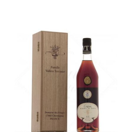
Un cognac impérieux où la fraîcheur végétale, le bois et les épices
viennent raviver une douce corbeille de fruits...