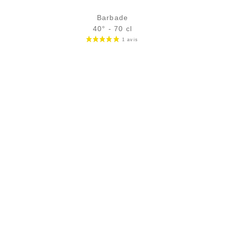
Barbade
40° - 70 cl
Bouteille :
31,90
€
en stock
Échantillon 5 cl :
5,18
€
rupture temporaire
17 avi
AJOUTER
FAVORIS
PAIEMENT SÉCURISÉ