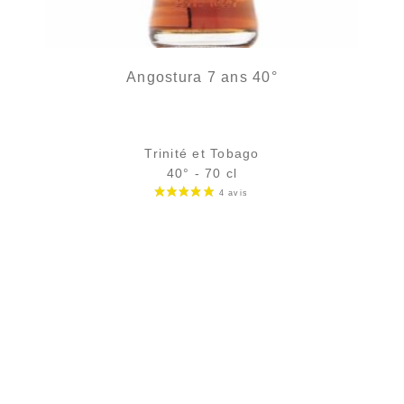
Angostura 7 ans 40°
Trinité et Tobago
40° - 70 cl
Bouteille :
37,90
€
en stock
Échantillon 5 cl :
5,61
€
en stock
AJOUTER
FAVORIS