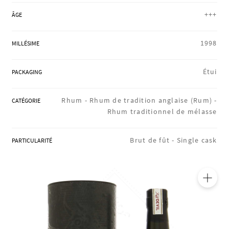
RÉGIONS
+++
ÂGE
1998
MILLÉSIME
COFFRETS & CADEAUX
Étui
PACKAGING
BOUTIQUE LOIRET
Rhum -
Rhum de tradition anglaise (Rum) -
CATÉGORIE
Rhum traditionnel de mélasse
BLOG
Brut de fût -
Single cask
PARTICULARITÉ
🔍