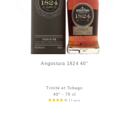
Angostura 1824 40°
Trinité et Tobago
40° - 70 cl
Bouteille :
65,90
€
en stock
Échantillon 5 cl :
7,61
€