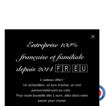
L’abus d’alcool est dangereux pour la santé, à
consommer avec modération
Fermer la
Entreprise 100%
française et familiale
depuis 2014 🇫🇷 🇪🇺
1 cadeau offert !
Un échantillon, un bon d'achat, un mot
personnalisé joint au colis...
9.7
/10
9992 avis
Pour toute bouteille dès 1 euro, allez dans votre
panier pour choisir.