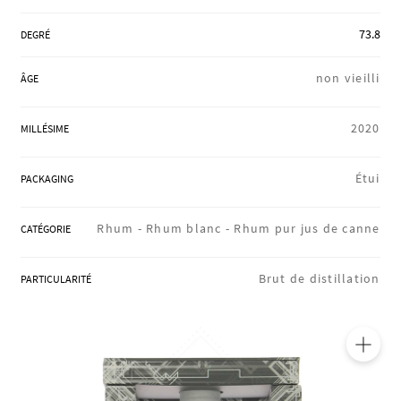
RÉGIONS
73.8
DEGRÉ
non vieilli
ÂGE
COFFRETS & CADEAUX
2020
MILLÉSIME
BOUTIQUE LOIRET
Étui
PACKAGING
Rhum -
Rhum blanc -
Rhum pur jus de canne
CATÉGORIE
BLOG
Brut de distillation
PARTICULARITÉ
🔍