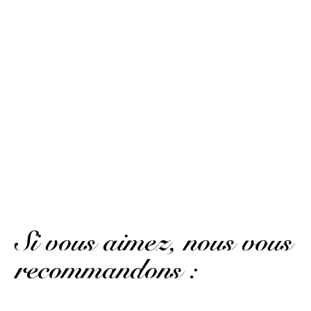
accordez lui au moins 15 minutes pour le nez, autant
pour la bouche. La finale est exceptionnelle. Pas si cher
que cela car une petite dose vous fera passer un long et
bon moment.
Client .
Publié le 10 mars 2022 à 10 h 51 min
good product
(Avis traduit)
AFFICHER PLUS D'AVIS
Si vous aimez, nous vous
recommandons :