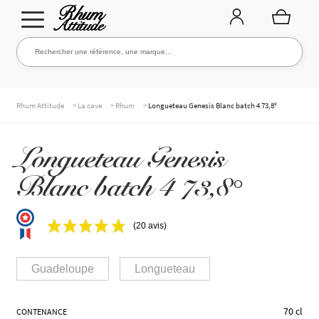
Aller
Aller
Rechercher une référence, une marque...
Rechercher
à
au
la
contenu
navigation
TOUTE LA CAVE
>
>
>
Rhum Attitude
La cave
Rhum
Longueteau Genesis Blanc batch 4 73,8°
Longueteau Genesis
NOS RHUMS
Blanc batch 4 73,8°
WHISKIES & +
(20 avis)
Guadeloupe
Longueteau
MARQUES
70 cl
CONTENANCE