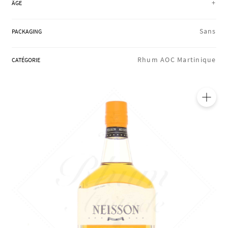
+
ÂGE
RÉGIONS
Sans
PACKAGING
COFFRETS & CADEAUX
Rhum AOC Martinique
CATÉGORIE
BOUTIQUE LOIRET
🔍
BLOG