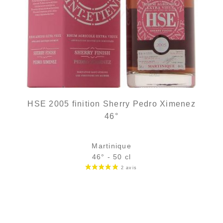
HSE 2005 finition Sherry Pedro Ximenez
46°
Martinique
46° - 50 cl
Bouteille :
rupture définitive
Échantillon 5 cl :
11,49
€
en stock