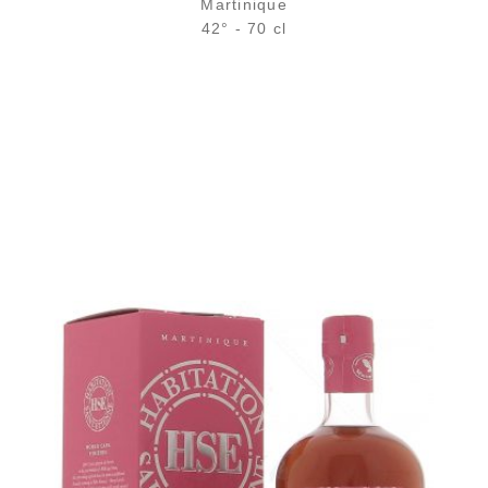
Martinique
42° - 70 cl
Bouteille :
29,40
€
en stock
Échantillon 5 cl :
5,00
€
en stock
AJOUTER
FAVORIS