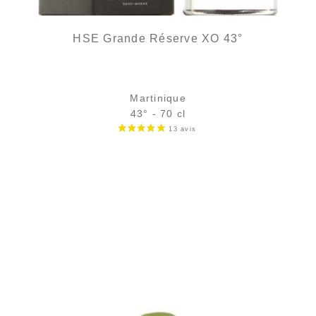
HSE Grande Réserve XO 43°
Martinique
43° - 70 cl
Bouteille :
65,90
€
en stock
Échantillon 5 cl :
7,61
€
en stock
AJOUTER
FAVORIS