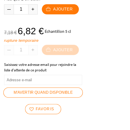
59,90 €.
54,90 €.
AJOUTER
Le
Le
6,82
€
Échantillon 5 cl
7,18
€
prix
prix
rupture temporaire
initial
actuel
était :
est :
AJOUTER
7,18 €.
6,82 €.
Saisissez votre adresse email pour rejoindre la
liste d'attente de ce produit
M'AVERTIR QUAND DISPONIBLE
FAVORIS