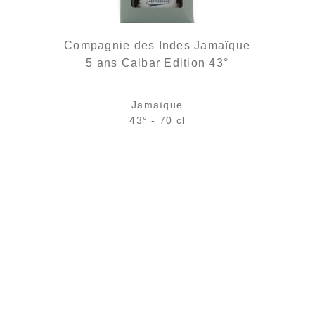
Compagnie des Indes Jamaïque
5 ans Calbar Edition 43°
Jamaïque
43° - 70 cl
Bouteille :
rupture définitive
,90 €.
st : 58,90 €.
Échantillon 5 cl :
6,11
€
en stock
 : 7,39 €.
el est : 7,11 €.
AJOUTER
FAVORIS