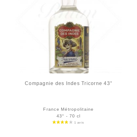
Compagnie des Indes Tricorne 43°
France Métropolitaine
43° - 70 cl
Bouteille :
Le prix initial était : 38,90 €.
Le prix actuel est : 34,90 €.
38,90
€
34,90
€