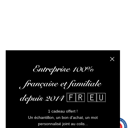
optimiser votre expérience, et vous assurer un service
client irréprochable.
L’abus d’alcool est dangereux pour la santé, à
consommer avec modération
Fermer la
Entreprise 100%
française et familiale
depuis 2014 🇫🇷 🇪🇺
1 cadeau offert !
Un échantillon, un bon d'achat, un mot
personnalisé joint au colis...
9.7
/10