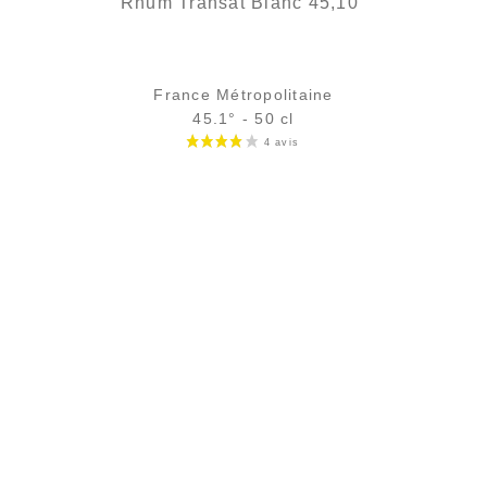
Rhum Transat Blanc 45,10°
France Métropolitaine
45.1° - 50 cl
Bouteille :
34,90
€
rupture temporaire
Échantillon 5 cl :
6,39
€
en stock
AJOUTER
FAVORIS