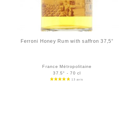
Ferroni Honey Rum with saffron 37,5°
France Métropolitaine
37.5° - 70 cl
Bouteille :
35,90
€
en stock
Échantillon 5 cl :
5,46
€
en stock
AJOUTER
FAVORIS