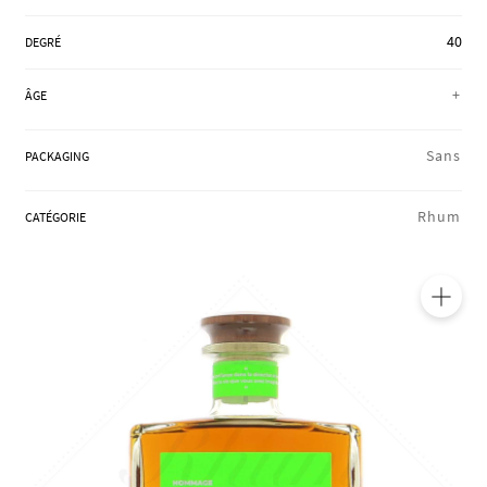
RÉGIONS
40
DEGRÉ
+
ÂGE
COFFRETS & CADEAUX
Sans
PACKAGING
BOUTIQUE LOIRET
Rhum
CATÉGORIE
BLOG
🔍