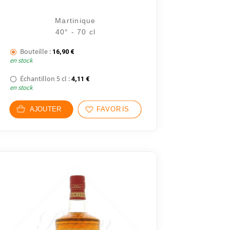
Martinique
40° - 70 cl
Bouteille :
16,90
€
en stock
Échantillon 5 cl :
4,11
€
en stock
AJOUTER
FAVORIS
19 avis