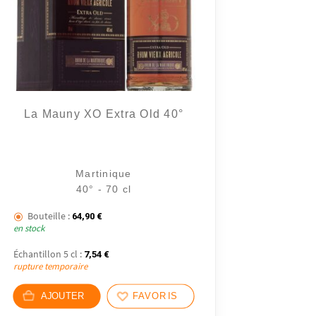
La Mauny XO Extra Old 40°
2 avis
Martinique
40° - 70 cl
Bouteille :
64,90
€
en stock
Échantillon 5 cl :
7,54
€
rupture temporaire
AJOUTER
FAVORIS