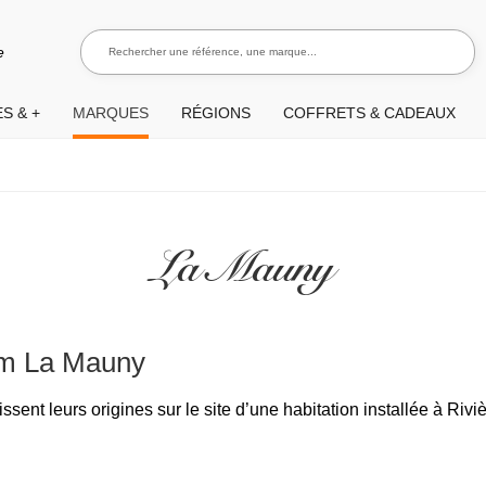
Rechercher une référence, une marque...
Recherch
e
S & +
MARQUES
RÉGIONS
COFFRETS & CADEAUX
La Mauny
hum La Mauny
ent leurs origines sur le site d’une habitation installée à Rivi