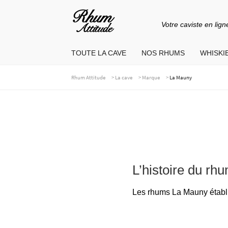
Votre caviste en lign
Aller
Aller
à
au
TOUTE LA CAVE
NOS RHUMS
WHISKIE
la
contenu
navigation
>
>
>
Rhum Attitude
La cave
Marque
La Mauny
L’histoire du r
Les rhums La Mauny établiss