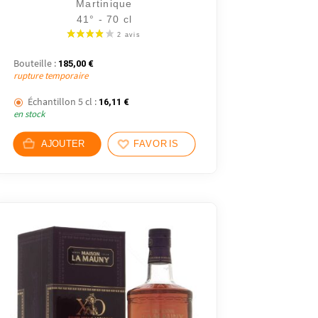
Martinique
41° - 70 cl
€.
Bouteille :
185,00
€
rupture temporaire
.
Échantillon 5 cl :
16,11
€
en stock
AJOUTER
FAVORIS