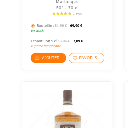
Martinique
50° - 70 cl
Bouteille :
Le prix initial était : 84,90 €.
Le prix actuel est : 69,90 
84,90
€
69,90
€
en stock
Échantillon 5 cl :
Le prix initial était : 8,96 €.
Le prix actuel est : 7,89 €
8,96
€
7,89
€
rupture temporaire
AJOUTER
FAVORIS