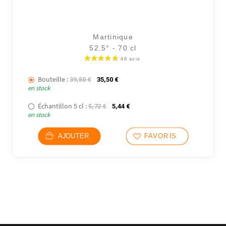
Martinique
52.5° - 70 cl
Bouteille :
Le prix initial était : 39,50 €.
Le prix actuel est : 35,50 €.
39,50
€
35,50
€
en stock
Échantillon 5 cl :
Le prix initial était : 5,72 €.
Le prix actuel est : 5,44 €.
5,72
€
5,44
€
en stock
AJOUTER
FAVORIS