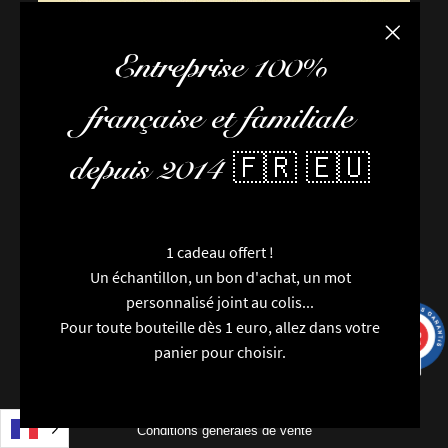
Fermer la
Entreprise 100%
française et familiale
depuis 2014 🇫🇷 🇪🇺
1 cadeau offert !
Un échantillon, un bon d'achat, un mot
personnalisé joint au colis...
Pour toute bouteille dès 1 euro, allez dans votre
9.7
/10
9993 avis
panier pour choisir.
FAQ / Aide
Conditions de livraison
Conditions générales de vente