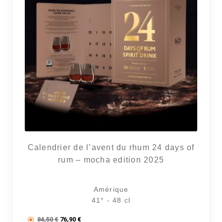
Calendrier de l’avent du rhum 24 days of
rum – mocha edition 2025
14 avi
Amérique
41° - 48 cl
Le prix initial était : 84,50 €.
Le prix actuel est : 76,90 €.
84,50
€
76,90
€