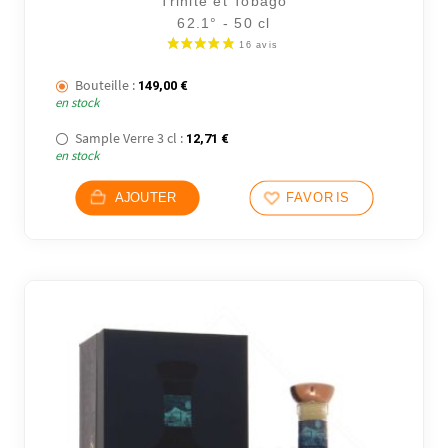
Trinité et Tobago
62.1° - 50 cl
Bouteille :
149,00
€
en stock
Sample Verre 3 cl :
12,71
€
en stock
AJOUTER
FAVORIS
36 avi