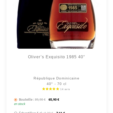
16 avi
Oliver’s Exquisito 1985 40°
République Dominicaine
40° - 70 cl
Bouteille :
Le prix initial était : 89,90 €.
Le prix actuel est : 65,90 €.
89,90
€
65,90
€
en stock
Échantillon 5 cl :
Le prix initial était : 9,32 €.
Le prix actuel est : 7,61 €.