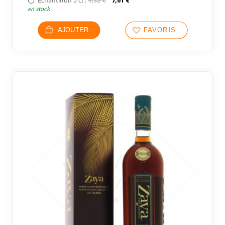
9,32
€
7,61
€
en stock
AJOUTER
FAVORIS