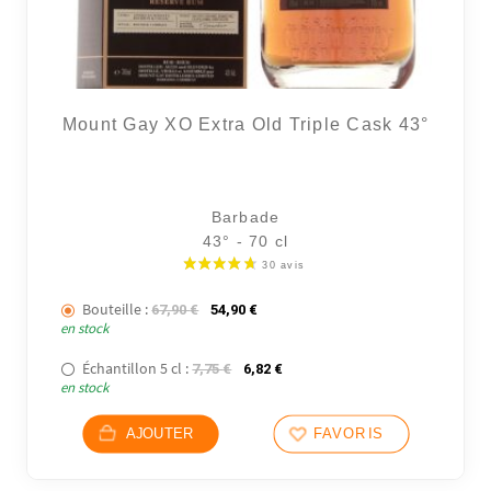
Mount Gay XO Extra Old Triple Cask 43°
Barbade
43° - 70 cl
101 av
Bouteille :
Le prix initial était : 67,90 €.
Le prix actuel est : 54,90 €.
67,90
€
54,90
€
en stock
Échantillon 5 cl :
Le prix initial était : 7,75 €.
Le prix actuel est : 6,82 €.
7,75
€
6,82
€
en stock
AJOUTER
FAVORIS