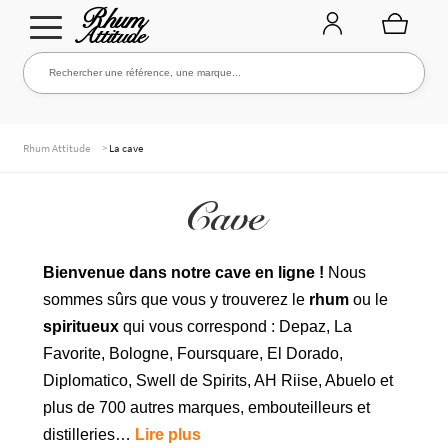
Aller
Aller
Rechercher une référence, une marque...
Rechercher
à
au
la
contenu
navigation
TOUTE LA CAVE
>
Rhum Attitude
La cave
Cave
NOS RHUMS
Bienvenue dans notre cave en ligne !
Nous
sommes sûrs que vous y trouverez le
rhum
ou le
WHISKIES & +
spiritueux
qui vous correspond : Depaz, La
Favorite, Bologne, Foursquare, El Dorado,
Diplomatico, Swell de Spirits, AH Riise, Abuelo et
MARQUES
plus de 700 autres marques, embouteilleurs et
distilleries…
Lire plus