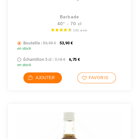
Barbade
40° - 70 cl
Bouteille :
Le prix initial était : 59,90 €.
Le prix actuel est : 53,90 €.
59,90
€
53,90
€
en stock
Échantillon 5 cl :
Le prix initial était : 7,18 €.
Le prix actuel est : 6,75 €.
7,18
€
6,75
€
en stock
AJOUTER
FAVORIS