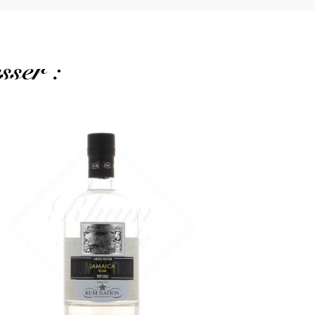
sser :