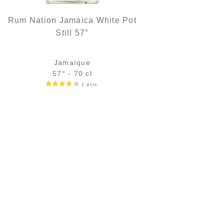
Rum Nation Jamaica White Pot
Still 57°
Jamaïque
57° - 70 cl
Bouteille :
48,90
€
en stock
Échantillon 5 cl :
6,39
€
en stock
AJOUTER
FAVORIS