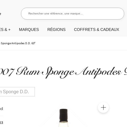
Rechercher une référence, une marque...
Recherch
e
S & +
MARQUES
RÉGIONS
COFFRETS & CADEAUX
 Sponge Antipodes D.D. 63°
2007 Rum Sponge Antipodes
 Sponge D.D.
 cl
🔍
63