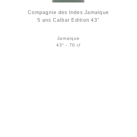
Compagnie des Indes Jamaïque
5 ans Calbar Edition 43°
Jamaïque
43° - 70 cl
Bouteille :
rupture définitive
Échantillon 5 cl :
6,11
€
en stock
AJOUTER
FAVORIS