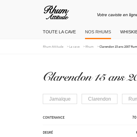
Votre caviste en lign
Aller
Aller
à
au
TOUTE LA CAVE
NOS RHUMS
WHISKIE
la
contenu
navigation
>
>
>
Rhum Attitude
La cave
Rhum
Clarendon 15 ans 2007 Rum
Clarendon 15 ans 
Jamaïque
Clarendon
Rum
70
CONTENANCE
DEGRÉ