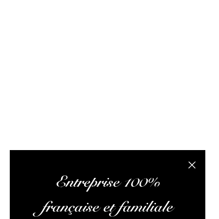
FAQ / Aide
Conditions de livraison
Conditions générales d
Rhum Attitude est un caviste spécialisé dans le r
site internet propose des bouteilles, des échantil
composée de passionnés de rhum et de logisticiens.
conseils pertinents, vous faire lire des articles 
L’abus
Fermer la
Entreprise 100%
française et familiale