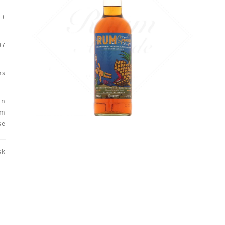
++
07
ns
on
um
se
sk