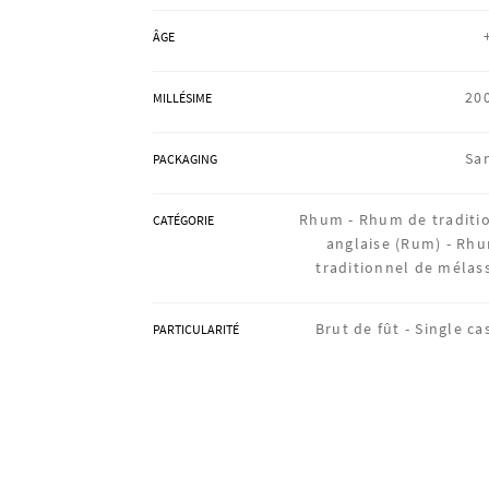
ÂGE
20
MILLÉSIME
Sa
PACKAGING
Rhum -
Rhum de traditi
CATÉGORIE
anglaise (Rum) -
Rh
traditionnel de mélas
Brut de fût -
Single ca
PARTICULARITÉ