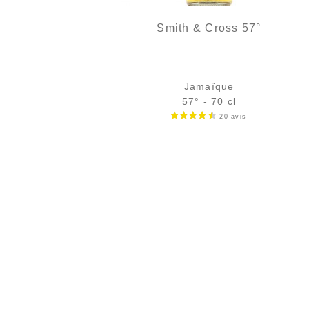
Smith & Cross 57°
Jamaïque
57° - 70 cl
Bouteille :
39,90
€
en stock
Échantillon 5 cl :
5,75
€
en stock
AJOUTER
FAVORIS