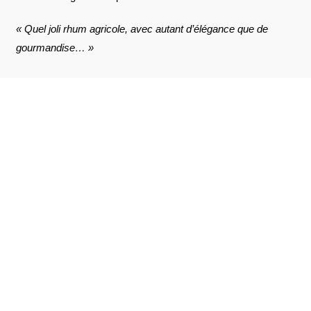
« Quel joli rhum agricole, avec autant d’élégance que de
gourmandise… »
AVIS À PROPOS DU PRODUIT
VOIR L'ATTESTATION
10
/10
Julien D.
Publié le 3 mai 2023 à 10 h 13 min
Basé sur 4 avis
Excellent rhum à un super prix.
Julien D.