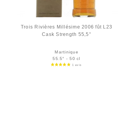
Trois Rivières Millésime 2006 fût L23
Cask Strength 55,5°
Martinique
55.5° - 50 cl
Bouteille :
rupture définitive
Sample Verre 3 cl :
11,21
€
en stock
AJOUTER
FAVORIS