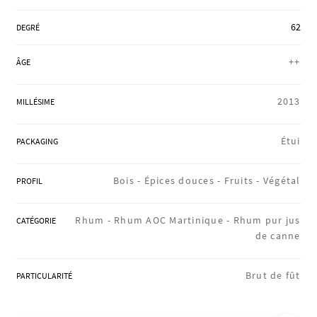
RÉGIONS
62
DEGRÉ
++
ÂGE
COFFRETS & CADEAUX
2013
MILLÉSIME
BOUTIQUE LOIRET
Étui
PACKAGING
Bois -
Épices douces -
Fruits -
Végétal
PROFIL
BLOG
Rhum -
Rhum AOC Martinique -
Rhum pur jus
CATÉGORIE
de canne
Brut de fût
PARTICULARITÉ