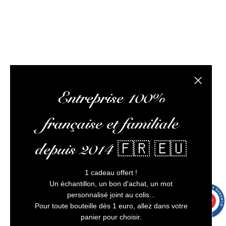
L’abus d’alcool est dangereux pour la santé, à
consommer avec modération
Fermer la
Entreprise 100%
française et familiale
depuis 2014 🇫🇷 🇪🇺
1 cadeau offert !
Un échantillon, un bon d'achat, un mot
personnalisé joint au colis...
9.7
/10
9993 avis
Pour toute bouteille dès 1 euro, allez dans votre
panier pour choisir.