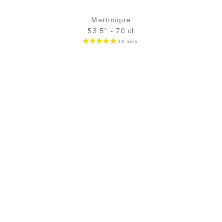
Martinique
53.5° - 70 cl
Bouteille :
rupture définitive
Sample Verre 3 cl :
8,14
€
rupture temporaire
AJOUTER
FAVORIS
PAIEMENT SÉCURISÉ