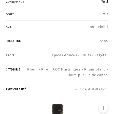
70 cl
CONTENANCE
RÉGIONS
71.3
DEGRÉ
COFFRETS & CADEAUX
non vieilli
ÂGE
Sans
PACKAGING
BOUTIQUE LOIRET
Épices douces -
Fruits -
Végétal
PROFIL
BLOG
Rhum -
Rhum AOC Martinique -
Rhum blanc -
CATÉGORIE
Rhum pur jus de canne
Brut de distillation
PARTICULARITÉ