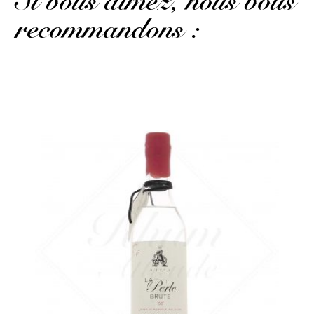
Si vous aimez, nous vous
recommandons :
Un brut d'alambic fruité et gourmand...