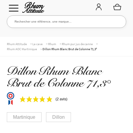
Aller
Aller
Rechercher une référence, une marque...
Rechercher
à
au
la
contenu
navigation
TOUTE LA CAVE
>
>
>
>
Rhum Attitude
La cave
Rhum
Rhum pur jus de canne
>
Rhum AOC Martinique
Dillon Rhum Blanc Brut de Colonne 71,3°
NOS RHUMS
Dillon Rhum Blanc
Brut de Colonne 71,3°
WHISKIES & +
(2 avis)
MARQUES
Martinique
Dillon