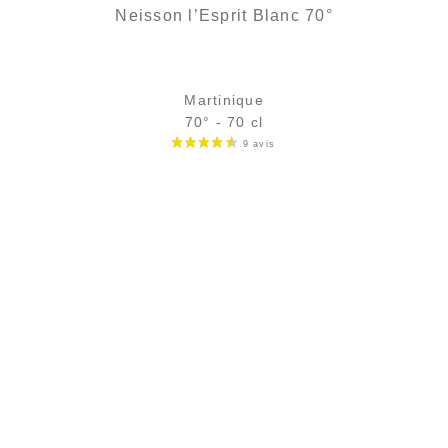
Neisson l’Esprit Blanc 70°
Martinique
70° - 70 cl
Bouteille :
rupture définitive
Échantillon 5 cl :
rupture définitive
AJOUTER
FAVORIS