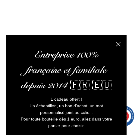
L’abus d’alcool est dangereux pour la santé, à
consommer avec modération
Fermer la
Entreprise 100%
française et familiale
depuis 2014 🇫🇷 🇪🇺
1 cadeau offert !
Un échantillon, un bon d'achat, un mot
personnalisé joint au colis...
9.7
/10
9991 avis
Pour toute bouteille dès 1 euro, allez dans votre
panier pour choisir.