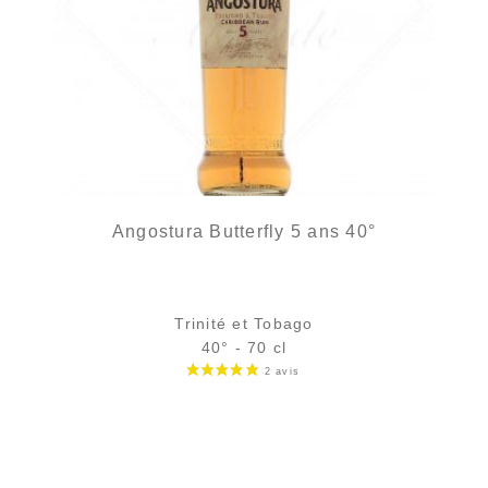
Angostura Butterfly 5 ans 40°
Trinité et Tobago
40° - 70 cl
Bouteille :
33,90
€
en stock
Échantillon 5 cl :
5,32
€
rupture temporaire