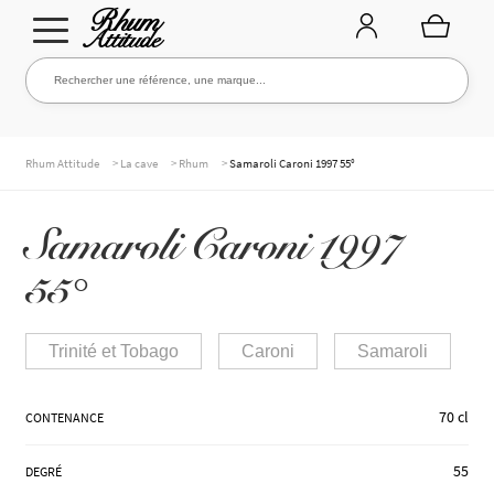
Aller
Aller
Rechercher une référence, une marque...
Rechercher
à
au
la
contenu
navigation
TOUTE LA CAVE
>
>
>
Rhum Attitude
La cave
Rhum
Samaroli Caroni 1997 55°
Samaroli Caroni 1997
NOS RHUMS
55°
WHISKIES & +
Trinité et Tobago
Caroni
Samaroli
70 cl
CONTENANCE
MARQUES
55
DEGRÉ