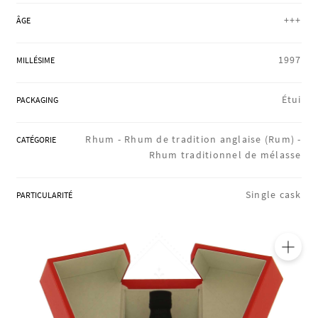
RÉGIONS
+++
ÂGE
1997
MILLÉSIME
COFFRETS & CADEAUX
Étui
PACKAGING
BOUTIQUE LOIRET
Rhum -
Rhum de tradition anglaise (Rum) -
CATÉGORIE
Rhum traditionnel de mélasse
BLOG
Single cask
PARTICULARITÉ
🔍