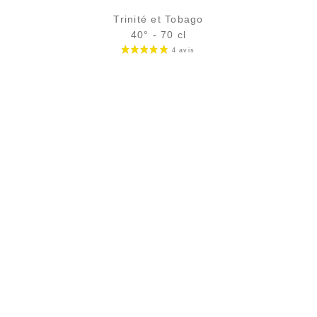
Trinité et Tobago
40° - 70 cl
Bouteille :
37,90
€
en stock
Échantillon 5 cl :
5,61
€
en stock
2 avi
AJOUTER
FAVORIS
PAIEMENT SÉCURISÉ