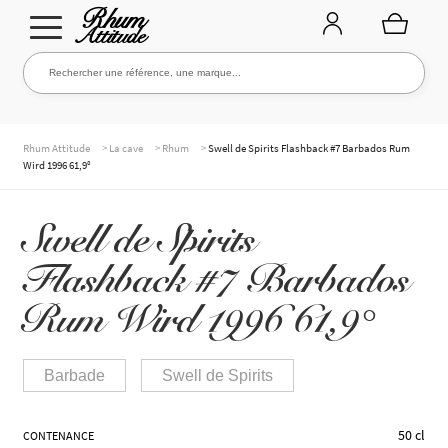
Aller
Aller
Rechercher une référence, une marque...
Rechercher
à
au
la
contenu
navigation
TOUTE LA CAVE
>
>
>
Rhum Attitude
La cave
Rhum
Swell de Spirits Flashback #7 Barbados Rum
Wird 1996 61,9°
NOS RHUMS
Swell de Spirits
Flashback #7 Barbados
WHISKIES & +
Rum Wird 1996 61,9°
Barbade
Swell de Spirits
MARQUES
50 cl
CONTENANCE