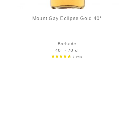
Mount Gay Eclipse Gold 40°
Barbade
40° - 70 cl
Bouteille :
34,90
€
en stock
Échantillon 5 cl :
5,39
€
rupture temporaire
AJOUTER
FAVORIS