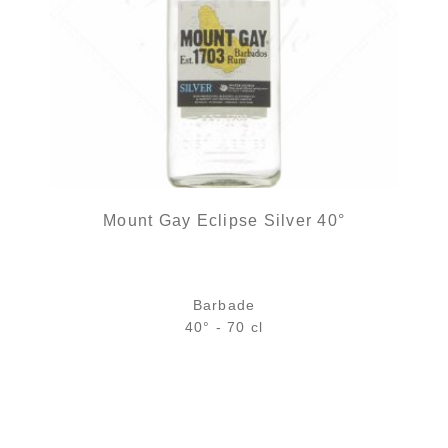
Mount Gay Eclipse Silver 40°
Barbade
40° - 70 cl
Bouteille :
rupture définitive
Échantillon 5 cl :
4,69
€
en stock