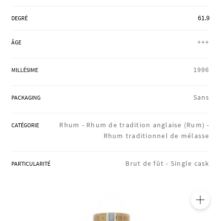
RÉGIONS
61.9
DEGRÉ
+++
ÂGE
COFFRETS & CADEAUX
1996
MILLÉSIME
BOUTIQUE LOIRET
Sans
PACKAGING
Rhum -
Rhum de tradition anglaise (Rum) -
CATÉGORIE
BLOG
Rhum traditionnel de mélasse
Brut de fût -
Single cask
PARTICULARITÉ
🔍