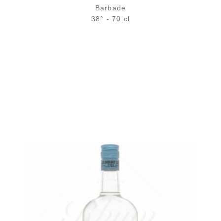
Barbade
38° - 70 cl
Bouteille :
rupture définitive
Échantillon 5 cl :
4,75
€
en stock
AJOUTER
FAVORIS