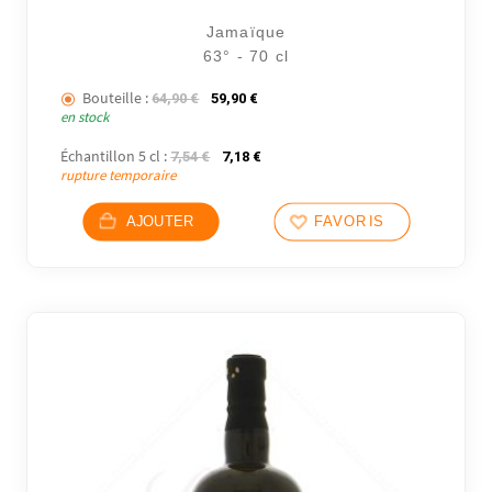
Jamaïque
63° - 70 cl
Bouteille :
Le prix initial était : 64,90 €.
Le prix actuel est : 59,90 €.
64,90
€
59,90
€
en stock
Échantillon 5 cl :
Le prix initial était : 7,54 €.
Le prix actuel est : 7,18 €.
7,54
€
7,18
€
rupture temporaire
AJOUTER
FAVORIS