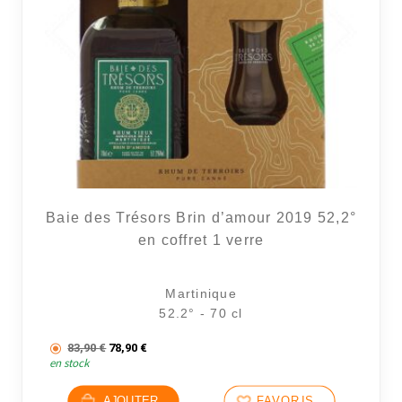
Baie des Trésors Brin d’amour 2019 52,2°
en coffret 1 verre
Martinique
52.2° - 70 cl
Le prix initial était : 83,90 €.
Le prix actuel est : 78,90 €.
83,90
€
78,90
€
en stock
AJOUTER
FAVORIS