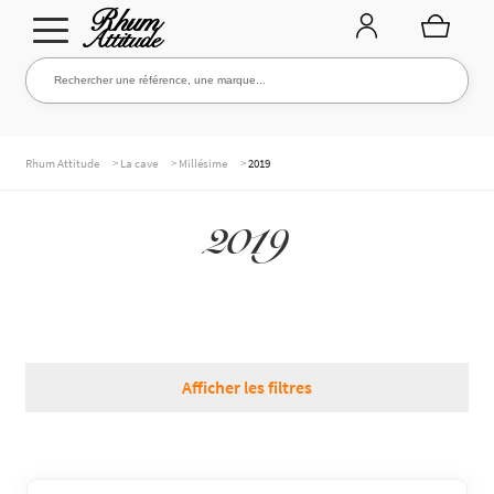
Aller
Aller
Rechercher une référence, une marque...
Rechercher
à
au
la
contenu
navigation
TOUTE LA CAVE
>
>
>
Rhum Attitude
La cave
Millésime
2019
2019
NOS RHUMS
WHISKIES & +
Afficher les filtres
MARQUES