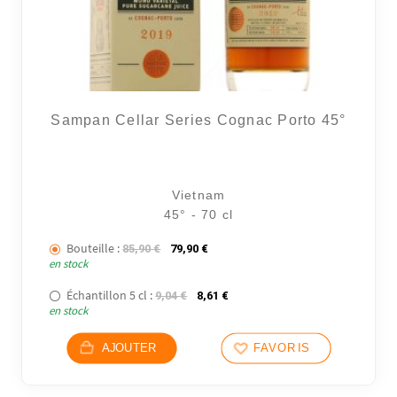
Sampan Cellar Series Cognac Porto 45°
Vietnam
45° - 70 cl
Bouteille :
Le prix initial était : 85,90 €.
Le prix actuel est : 79,90 €.
85,90
€
79,90
€
en stock
Échantillon 5 cl :
Le prix initial était : 9,04 €.
Le prix actuel est : 8,61 €.
9,04
€
8,61
€
en stock
AJOUTER
FAVORIS