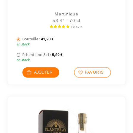
Martinique
53.4° - 70 cl
Bouteille :
41,90
€
en stock
Échantillon 5 cl :
5,89
€
en stock
AJOUTER
FAVORIS