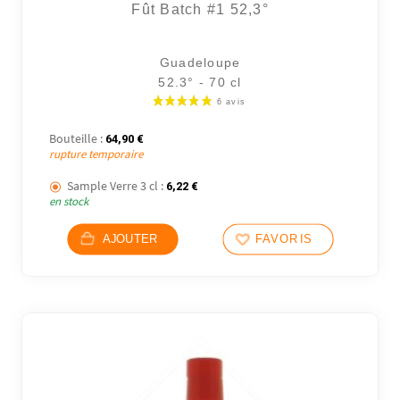
Fût Batch #1 52,3°
Guadeloupe
12 avi
52.3° - 70 cl
Bouteille :
64,90
€
rupture temporaire
Sample Verre 3 cl :
6,22
€
en stock
AJOUTER
FAVORIS