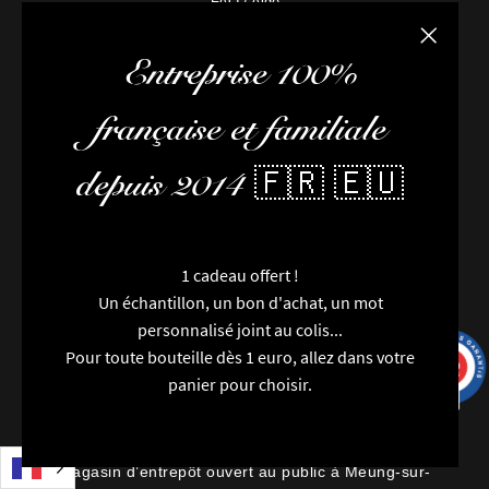
FAQ / Aide
Conditions de livraison
Fermer la
6 avi
Conditions générales de vente
Entreprise 100%
L’équipe
Newsletter
française et familiale
Contactez-nous
Nouveautés
depuis 2014 🇫🇷 🇪🇺
Marques
Particularités
Catégories
1 cadeau offert !
Millésimes
Un échantillon, un bon d'achat, un mot
Régions
personnalisé joint au colis...
Packaging
Pour toute bouteille dès 1 euro, allez dans votre
Avis
9.7
/10
9991 avis
panier pour choisir.
Rhum Attitude est un caviste spécialisé dans le rhum
qui dispose de ce site de vente en ligne et d’un
magasin d’entrepôt ouvert au public à Meung-sur-