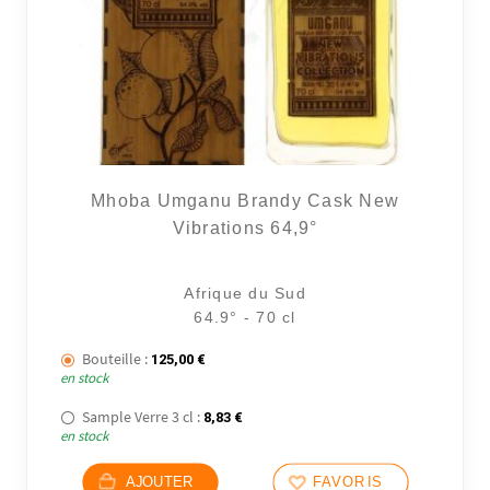
10 avi
Mhoba Umganu Brandy Cask New
Vibrations 64,9°
Afrique du Sud
64.9° - 70 cl
Bouteille :
125,00
€
en stock
Sample Verre 3 cl :
8,83
€
en stock
AJOUTER
FAVORIS