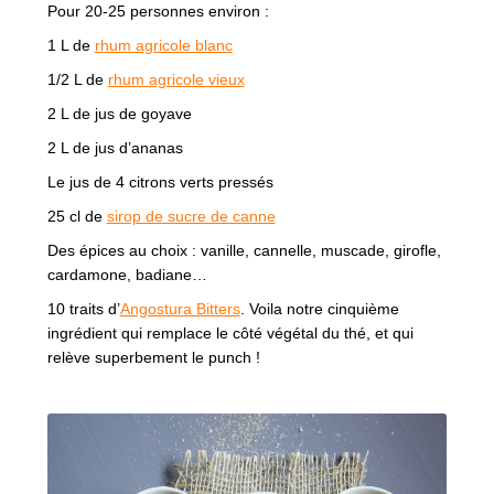
Pour 20-25 personnes environ :
1 L de
rhum agricole blanc
1/2 L de
rhum agricole vieux
2 L de jus de goyave
2 L de jus d’ananas
Le jus de 4 citrons verts pressés
25 cl de
sirop de sucre de canne
Des épices au choix : vanille, cannelle, muscade, girofle,
cardamone, badiane…
10 traits d’
Angostura Bitters
. Voila notre cinquième
ingrédient qui remplace le côté végétal du thé, et qui
relève superbement le punch !