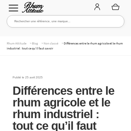
Aller
Aller
Rechercher une référence, une marque...
Rechercher
à
au
la
contenu
navigation
TOUTE LA CAVE
>
>
>
Rhum Attitude
Blog
Non classé
Différences entre le rhum agricole et le rhum
industriel : tout ce qu’il faut savoir
NOS RHUMS
Publié le
25 avril 2025
Différences entre le
WHISKIES & +
rhum agricole et le
rhum industriel :
MARQUES
tout ce qu’il faut