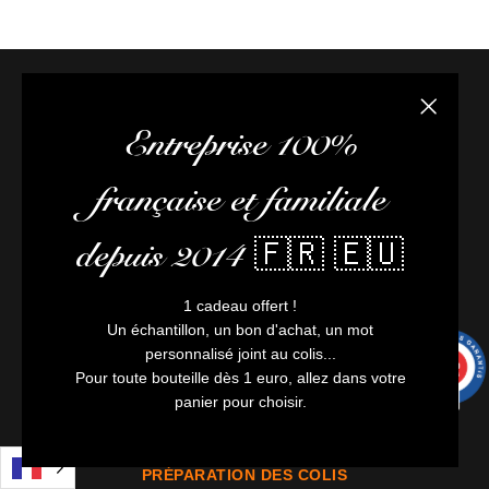
Fermer la
Entreprise 100%
PAIEMENT SÉCURISÉ
française et familiale
Paiement CB sécurisé (3D Secure)
CB, Visa, Master Card, Virement
depuis 2014 🇫🇷 🇪🇺
LIVRAISON
1 cadeau offert !
Un échantillon, un bon d'achat, un mot
Hexagone : livraison offerte dès 140 €
personnalisé joint au colis...
9.7
17 000 points relais disponibles
/10
9991 avis
Pour toute bouteille dès 1 euro, allez dans votre
Expédition partout en Europe
panier pour choisir.
Colis assurés
PRÉPARATION DES COLIS