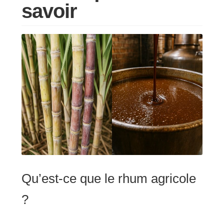
savoir
RÉGIONS
COFFRETS & CADEAUX
BOUTIQUE LOIRET
BLOG
Qu’est-ce que le rhum agricole
?