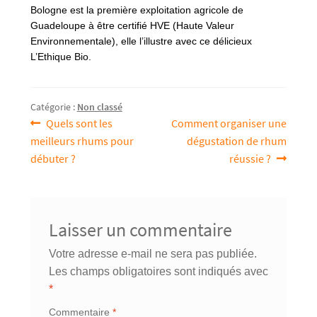
Bologne est la première exploitation agricole de
Guadeloupe à être certifié HVE (Haute Valeur
Environnementale), elle l’illustre avec ce délicieux
L’Ethique Bio.
Catégorie :
Non classé
Article
Article
Quels sont les
Comment organiser une
Navigation
précédent :
suivant :
meilleurs rhums pour
dégustation de rhum
de
débuter ?
réussie ?
l’article
Laisser un commentaire
Votre adresse e-mail ne sera pas publiée.
Les champs obligatoires sont indiqués avec
*
Commentaire
*