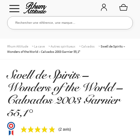
Aller
Aller
Rechercher une référence, une marque...
Rechercher
à
au
la
contenu
navigation
TOUTE LA CAVE
>
>
>
>
Rhum Attitude
La cave
Autres spiritueux
Calvados
Swell de Spirits –
Wonders of the World – Calvados 2003 Garnier 55,1°
NOS RHUMS
Swell de Spirits –
Wonders of the World –
WHISKIES & +
Calvados 2003 Garnier
55,1°
MARQUES
(2 avis)