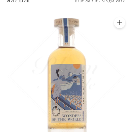
Brut de fût -
Single cask
PARTICULARITÉ
🔍