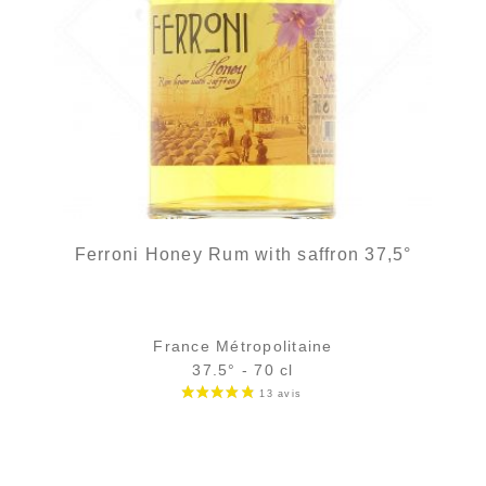
Ferroni Honey Rum with saffron 37,5°
France Métropolitaine
37.5° - 70 cl
Bouteille :
35,90
€
en stock
Échantillon 5 cl :
5,46
€