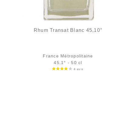
Rhum Transat Blanc 45,10°
France Métropolitaine
45.1° - 50 cl
Bouteille :
34,90
€
rupture temporaire
Échantillon 5 cl :
6,39
€
en stock
AJOUTER
FAVORIS