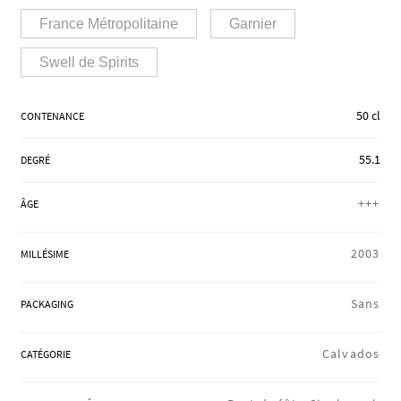
RÉGIONS
France Métropolitaine
Garnier
Swell de Spirits
COFFRETS & CADEAUX
50 cl
CONTENANCE
55.1
BOUTIQUE LOIRET
DEGRÉ
+++
ÂGE
BLOG
2003
MILLÉSIME
Sans
PACKAGING
Calvados
CATÉGORIE